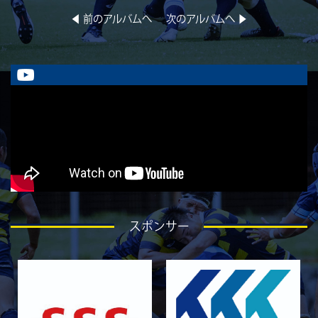
5月23日 京都産業大学BC
◀︎ 前のアルバムへ
次のアルバムへ ▶︎
2026/05/08
GALLERY
5月10日 龍谷大学AB
2026/05/08
GALLERY
5月9日 立命ラグビー祭 同志社大学1回生
2026/05/02
GALLERY
5月4日 中央大学
2026/05/02
GALLERY
5月3日 筑波大学
2026/04/25
GALLERY
4月26日 亀岡ラグビー祭 同志社大学
スポンサー
2026/04/18
GALLERY
4月19日 関西セブンズ
2026/04/10
GALLERY
4月12日 天理大学AB