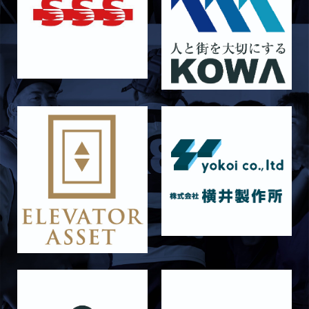
2026/06/16
STAFF blog
6月14日 島津製作所
2026/06/16
STAFF blog
6月13日 名城大学
2026/06/12
STAFF blog
【Rits Familyのバトン】vol. 1 北村瞬太郎
2026/06/03
STAFF blog
【「イヤーブック2026」にお名前を掲載／サポ
ーター募集のお知らせ】
2026/05/31
STAFF blog
5月31日 関西学院大学AB
2026/05/31
STAFF blog
5月30日 関西学院大学CD
2026/05/27
STAFF blog
2026年度 新入部員のお知らせ