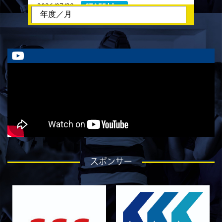
2026/07/28
STAFF blog
ラストイヤーにかける想い-石飛冬輝-
2026/07/27
STAFF blog
ラストイヤーにかける想い-石岡泰一-
2026/07/25
STAFF blog
ラストイヤーにかける想い-芦塚悠大-
2026/07/25
STAFF blog
ラストイヤーにかける想い-青田宗久-
2026/06/27
STAFF blog
6月27日 朝日大学戦
2026/06/26
STAFF blog
スポンサー
【Rits Familyのバトン】vol. 2 稲西輝紀
2026/06/21
STAFF blog
6月21日 京都大学
2026/06/19
STAFF blog
6月20日 花園大学