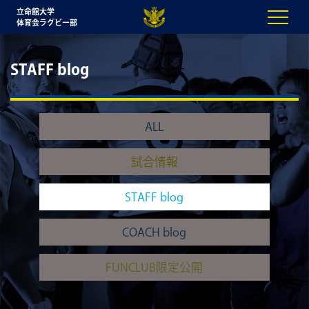
立命館大学
体育会ラグビー部
STAFF blog
ALL
試合情報
STAFF blog
COACH blog
FUNCLUB限定公開