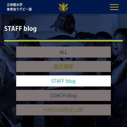
立命館大学
体育会ラグビー部
STAFF blog
ALL
試合情報
STAFF blog
COACH blog
FUNCLUB限定公開