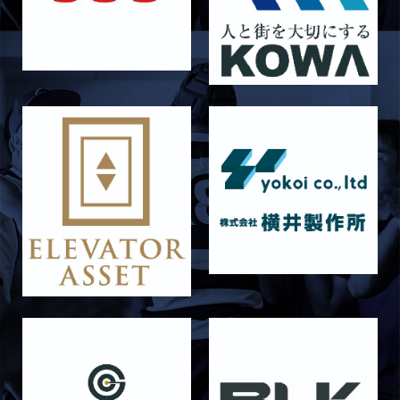
6月27日 朝日大学戦
2026/06/26
STAFF blog
【Rits Familyのバトン】vol. 2 稲西輝紀
2026/06/21
STAFF blog
6月21日 京都大学
2026/06/19
STAFF blog
6月20日 花園大学
2026/06/16
STAFF blog
6月14日 島津製作所
2026/06/16
STAFF blog
6月13日 名城大学
2026/06/12
STAFF blog
【Rits Familyのバトン】vol. 1 北村瞬太郎
2026/06/03
STAFF blog
【「イヤーブック2026」にお名前を掲載／サポ
ーター募集のお知らせ】