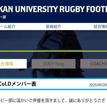
ー部
ーム紹介
部員紹介
試合情
試合情報
STAFF blog
COACH b
Col.Dメンバー表
2025/09/20
グビー部に温かいご声援を頂きまして、誠にありがとうござ