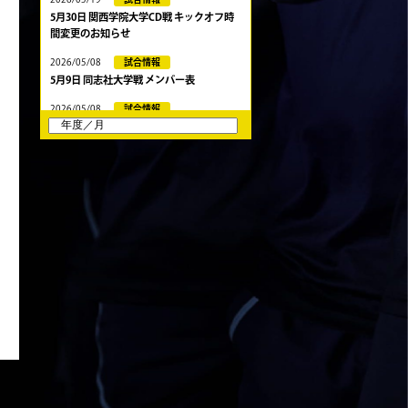
5月30日 関西学院大学CD戦 キックオフ時
間変更のお知らせ
2026/05/08
試合情報
5月9日 同志社大学戦 メンバー表
2026/05/08
試合情報
5/9 京都チャレンジリーグ vs同志社大学1
回生戦 試合時間変更のお知らせ
2026/05/03
試合情報
5月10日 龍谷大学AB メンバー表
2026/05/03
試合情報
5月9日 立命ラグビー祭 メンバー表
2026/05/03
試合情報
5月4日 定期戦 中央大学 メンバー表
2026/05/02
試合情報
5月3日 筑波大学 メンバー表
2026/04/25
試合情報
4月26日 亀岡ラグビー祭 同志社大学
2026/04/11
試合情報