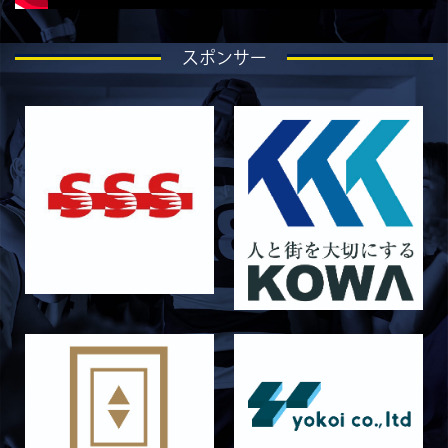
2026/05/08
試合情報
5月9日 同志社大学戦 メンバー表
スポンサー
2026/05/08
試合情報
5/9 京都チャレンジリーグ vs同志社大学1回生
戦 試合時間変更のお知らせ
2026/05/03
試合情報
5月10日 龍谷大学AB メンバー表
2026/05/03
試合情報
5月9日 立命ラグビー祭 メンバー表
2026/05/03
試合情報
5月4日 定期戦 中央大学 メンバー表
2026/05/02
試合情報
5月3日 筑波大学 メンバー表
2026/04/25
試合情報
4月26日 亀岡ラグビー祭 同志社大学
2026/04/11
試合情報