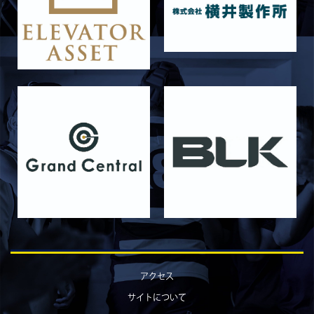
4月12日 天理大学AB メンバー表
2025/12/12
試合情報
12月13日 大阪体育大学 メンバー表
2025/11/29
試合情報
11月30日 同志社大学 メンバー表
2025/11/28
試合情報
11月29日 同志社大学Jr.Col戦 メンバー表
2025/11/25
試合情報
同志社大学 Jr・Col戦 試合時間変更のお知らせ
2025/11/22
試合情報
11月23日 摂南大学 メンバー表
2025/11/21
試合情報
11月22日 摂南大学Jr.Col戦 メンバー表
アクセス
2025/11/15
試合情報
サイトについて
11月16日 関西大学Jr.Col戦 メンバー表