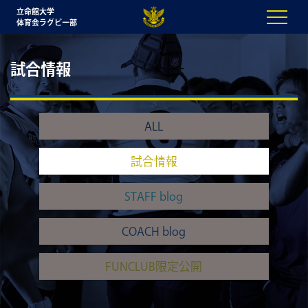
立命館大学
体育会ラグビー部
試合情報
ALL
試合情報
STAFF blog
COACH blog
FUNCLUB限定公開