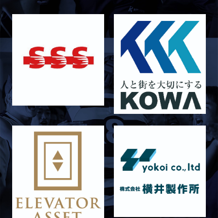
2026/07/25
STAFF blog
ラストイヤーにかける想い-芦塚悠大-
2026/07/25
STAFF blog
ラストイヤーにかける想い-青田宗久-
2026/06/27
STAFF blog
6月27日 朝日大学戦
2026/06/26
STAFF blog
【Rits Familyのバトン】vol. 2 稲西輝紀
2026/06/21
STAFF blog
6月21日 京都大学
2026/06/19
STAFF blog
6月20日 花園大学
2026/06/16
STAFF blog
6月14日 島津製作所
2026/06/16
STAFF blog
6月13日 名城大学