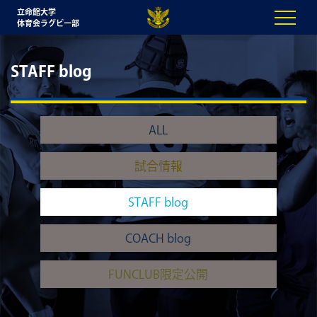
立命館大学
体育会ラグビー部
STAFF blog
ALL
試合情報
STAFF blog
COACH blog
FUNCLUB限定公開