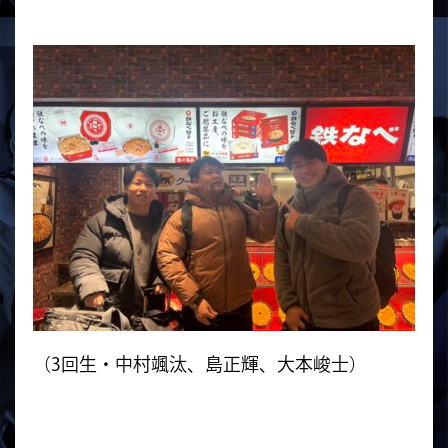
（3回生・中村颯汰、島正輝、大本峻士）