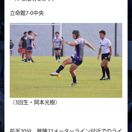
立命館7-0中央
（3回生・岡本光樹）
前半20分、敵陣22メーターライン付近でのライ