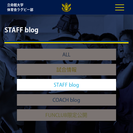
立命館大学
体育会ラグビー部
STAFF blog
ALL
試合情報
STAFF blog
COACH blog
FUNCLUB限定公開