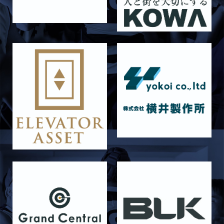
2026/06/26
STAFF blog
【Rits Familyのバトン】vol. 2 稲西輝紀
2026/06/21
STAFF blog
6月21日 京都大学
2026/06/19
STAFF blog
6月20日 花園大学
2026/06/16
STAFF blog
6月14日 島津製作所
2026/06/16
STAFF blog
6月13日 名城大学
2026/06/12
STAFF blog
【Rits Familyのバトン】vol. 1 北村瞬太郎
2026/06/03
STAFF blog
【「イヤーブック2026」にお名前を掲載／サポ
ーター募集のお知らせ】
2026/05/31
STAFF blog