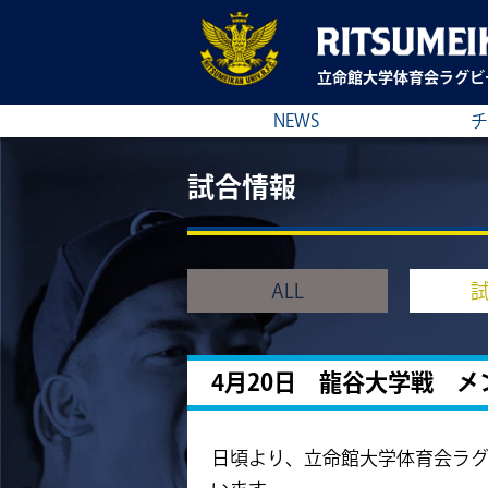
立命館大学
体育会ラグビ
NEWS
チ
試合情報
ALL
4月20日 龍谷大学戦 メ
日頃より、立命館大学体育会ラ