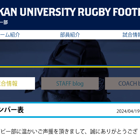
ー部
ーム紹介
部員紹介
試合情
試合情報
STAFF blog
COACH b
ンバー表
2024/04/19
グビー部に温かいご声援を頂きまして、誠にありがとうござ