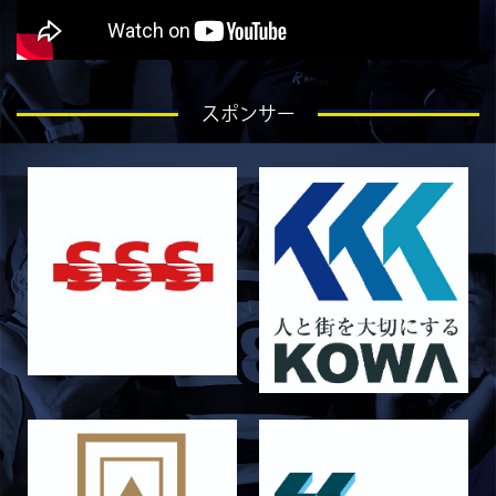
2026/07/27
STAFF blog
ラストイヤーにかける想い-石岡泰一-
2026/07/25
STAFF blog
スポンサー
ラストイヤーにかける想い-芦塚悠大-
2026/07/25
STAFF blog
ラストイヤーにかける想い-青田宗久-
2026/06/27
STAFF blog
6月27日 朝日大学戦
2026/06/26
STAFF blog
【Rits Familyのバトン】vol. 2 稲西輝紀
2026/06/21
STAFF blog
6月21日 京都大学
2026/06/19
STAFF blog
6月20日 花園大学
2026/06/16
STAFF blog