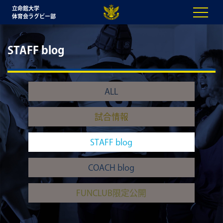
立命館大学
体育会ラグビー部
STAFF blog
ALL
試合情報
STAFF blog
COACH blog
FUNCLUB限定公開