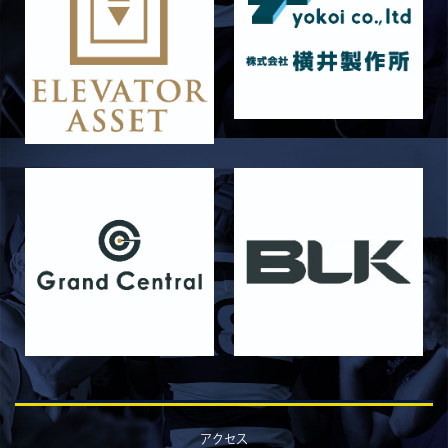
6月14日 島津製作所
2026/06/16
STAFF blog
6月13日 名城大学
2026/06/12
STAFF blog
【Rits Familyのバトン】vol. 1 北村瞬太郎
2026/06/03
STAFF blog
【「イヤーブック2026」にお名前を掲載／サポ
ーター募集のお知らせ】
2026/05/31
STAFF blog
5月31日 関西学院大学AB
2026/05/31
STAFF blog
5月30日 関西学院大学CD
2026/05/27
STAFF blog
2026年度 新入部員のお知らせ
2026/05/26
STAFF blog
5月24日 京都産業大学
アクセス