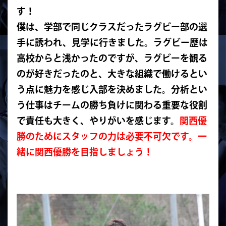
す！
僕は、
学部で同じクラスだったラグビー部の選
手に誘われ、見学に行きまし
た。ラグビー歴は
高校からと浅かったのですが、
ラグビーを観る
のが好きだったのと、
大きな組織で働けるとい
う点に魅力を感じ入部を決めました。
分析とい
う仕事はチームの勝ち負けに関わる重要な役割
で責任も大
きく、やりがいを感じます。
関西優
勝のためにスタッフの力は必要不可欠です。
一
緒に関西優勝を目指しましょう！