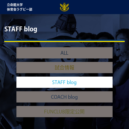
立命館大学
体育会ラグビー部
STAFF blog
ALL
試合情報
STAFF blog
COACH blog
FUNCLUB限定公開