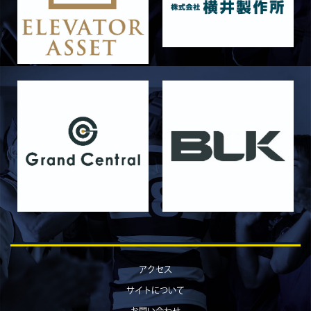
6月13日 名城大学
2026/06/12
STAFF blog
【Rits Familyのバトン】vol. 1 北村瞬太郎
2026/06/03
STAFF blog
【「イヤーブック2026」にお名前を掲載／サポ
ーター募集のお知らせ】
2026/05/31
STAFF blog
5月31日 関西学院大学AB
2026/05/31
STAFF blog
5月30日 関西学院大学CD
2026/05/27
STAFF blog
2026年度 新入部員のお知らせ
2026/05/26
STAFF blog
5月24日 京都産業大学
アクセス
2026/05/23
STAFF blog
サイトについて
5月23日 京都産業大学BC