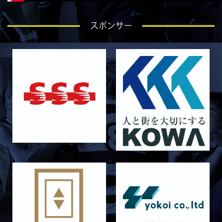
2026/07/25
STAFF blog
スポンサー
ラストイヤーにかける想い-芦塚悠大-
2026/07/25
STAFF blog
ラストイヤーにかける想い-青田宗久-
2026/06/27
STAFF blog
6月27日 朝日大学戦
2026/06/26
STAFF blog
【Rits Familyのバトン】vol. 2 稲西輝紀
2026/06/21
STAFF blog
6月21日 京都大学
2026/06/19
STAFF blog
6月20日 花園大学
2026/06/16
STAFF blog
6月14日 島津製作所
2026/06/16
STAFF blog