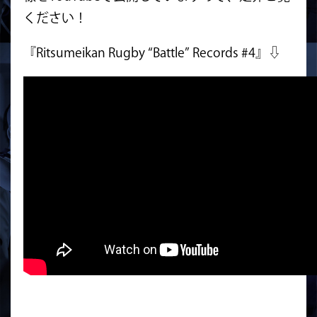
ください！
『Ritsumeikan Rugby “Battle” Records #4』⇩