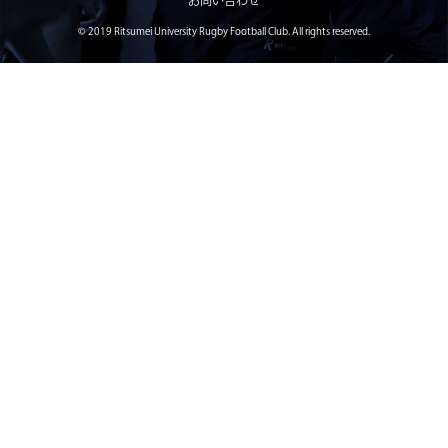
お問い合わせ
2026/05/14
STAFF blog
© 2019 Ritsumei University Rugby Football Club. All rights reserved.
BKCウェルカムデー2026のお知らせ
2026/05/13
STAFF blog
5月9日 立命ラグビー祭
2026/05/10
STAFF blog
5月10日 龍谷大学AB
2026/05/09
STAFF blog
5月9日 同志社大学1回生戦
2026/05/08
STAFF blog
公式アプリ開設のお知らせ
2026/05/07
STAFF blog
5月4日 中央大学定期戦
2026/05/06
STAFF blog
5月3日 筑波大学
2026/05/04
STAFF blog