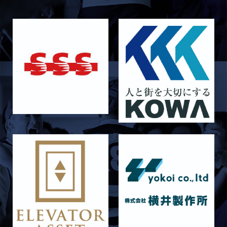
2026/06/27
STAFF blog
6月27日 朝日大学戦
2026/06/26
STAFF blog
【Rits Familyのバトン】vol. 2 稲西輝紀
2026/06/21
STAFF blog
6月21日 京都大学
2026/06/19
STAFF blog
6月20日 花園大学
2026/06/16
STAFF blog
6月14日 島津製作所
2026/06/16
STAFF blog
6月13日 名城大学
2026/06/12
STAFF blog
【Rits Familyのバトン】vol. 1 北村瞬太郎
2026/06/03
STAFF blog