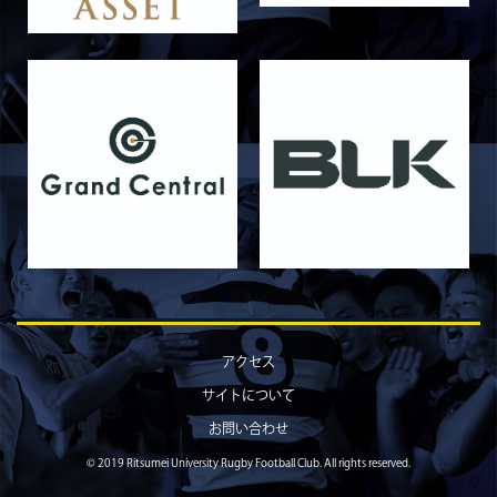
【「イヤーブック2026」にお名前を掲載／サポ
ーター募集のお知らせ】
2026/05/31
STAFF blog
5月31日 関西学院大学AB
2026/05/31
STAFF blog
5月30日 関西学院大学CD
2026/05/27
STAFF blog
2026年度 新入部員のお知らせ
2026/05/26
STAFF blog
5月24日 京都産業大学
2026/05/23
STAFF blog
5月23日 京都産業大学BC
アクセス
2026/05/14
STAFF blog
サイトについて
BKCウェルカムデー2026のお知らせ
お問い合わせ
2026/05/13
STAFF blog
© 2019 Ritsumei University Rugby Football Club. All rights reserved.
5月9日 立命ラグビー祭