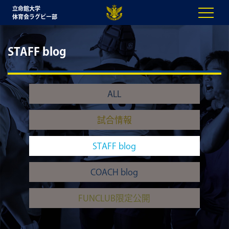
立命館大学
体育会ラグビー部
STAFF blog
ALL
試合情報
STAFF blog
COACH blog
FUNCLUB限定公開