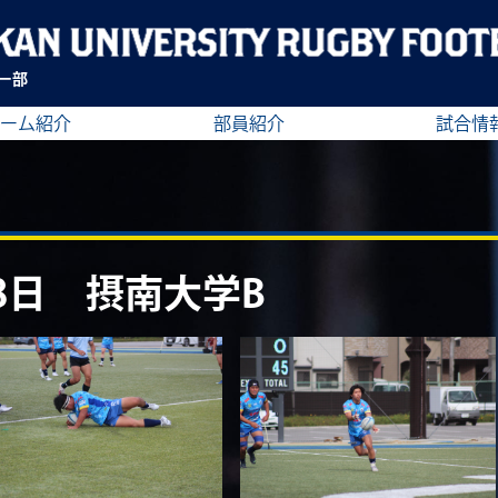
ー部
ーム紹介
部員紹介
試合情
28日 摂南大学B