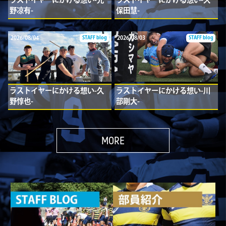
野凉有-
保田慧-
2026/08/04
2026/08/03
STAFF blog
STAFF blog
ラストイヤーにかける想い-久
ラストイヤーにかける想い-川
野惇也-
部剛大-
MORE