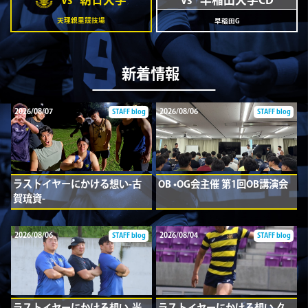
天理親里競技場
早稲田G
新着情報
2026/08/07
2026/08/06
STAFF blog
STAFF blog
ラストイヤーにかける想い-古
OB •OG会主催 第1回OB講演会
賀琉資-
2026/08/06
2026/08/04
STAFF blog
STAFF blog
ラストイヤーにかける想い-光
ラストイヤーにかける想い-久