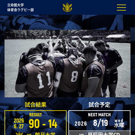
立命館大学
体育会ラグビー部
試合結果
試合予定
RESULT
NEXT MATCH
90 - 14
2026
wed
8/19
2026
水曜
6. 27
vs
早稲田大学CD
vs
朝日大学