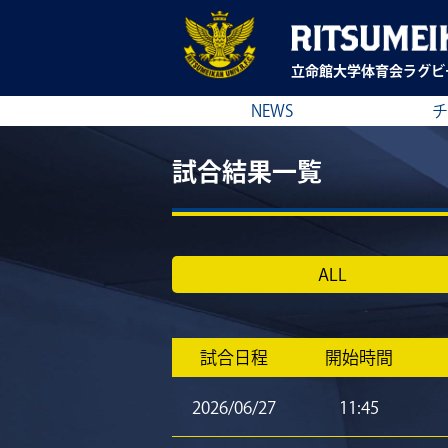
立命館大学
体育会ラグビ
NEWS
チ
試合結果一覧
ALL
試合日程
開始時間
2026/06/27
11:45