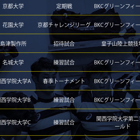
京都大学
定期戦
BKCグリーンフィ
花園大学
京都チャレンジリーグ
BKCグリーンフィ
島津製作所
招待試合
皇子山陸上競技
名城大学
練習試合
BKCグリーンフィ
関西学院大学A
春季トーナメント
BKCグリーンフィ
関西学院大学B
練習試合
BKCグリーンフィ
関西学院大学第二
関西学院大学C
練習試合
ールド