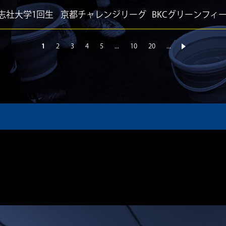
志社大学1回生
京都チャレンジリーグ
BKCグリーンフィ
1
2
3
4
5
...
10
20
...
»