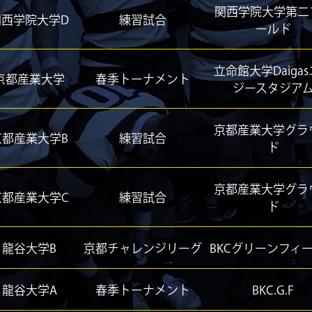
関西学院大学第二
関西学院大学D
練習試合
ールド
立命館大学Daiga
京都産業大学
春季トーナメント
ジースタジア
京都産業大学グラ
京都産業大学B
練習試合
ド
京都産業大学グラ
京都産業大学C
練習試合
ド
龍谷大学B
京都チャレンジリーグ
BKCグリーンフィ
龍谷大学A
春季トーナメント
BKC.G.F