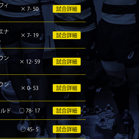
フィ
×
7- 50
試合詳細
sエナ
×
7- 19
試合詳細
ム
ウン
×
12- 59
試合詳細
ウン
×
0- 53
試合詳細
ールド
○
78- 17
試合詳細
○
45- 5
試合詳細