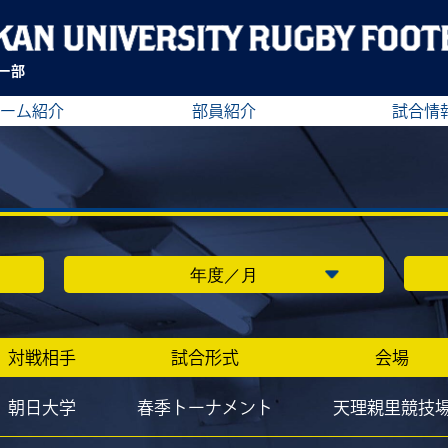
ー部
ーム紹介
部員紹介
試合情
対戦相手
試合形式
会場
朝日大学
春季トーナメント
天理親里競技