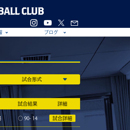
報
ブログ
試合結果
詳細
場
○
90- 14
試合詳細