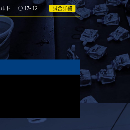
ールド
○
17- 12
試合詳細