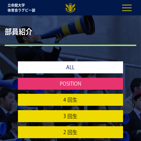
立命館大学
体育会ラグビー部
部員紹介
ALL
POSITION
4 回生
3 回生
2 回生