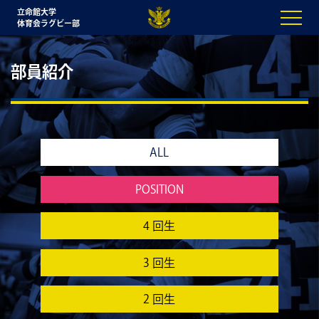
立命館大学
体育会ラグビー部
部員紹介
ALL
POSITION
4 回生
3 回生
2 回生