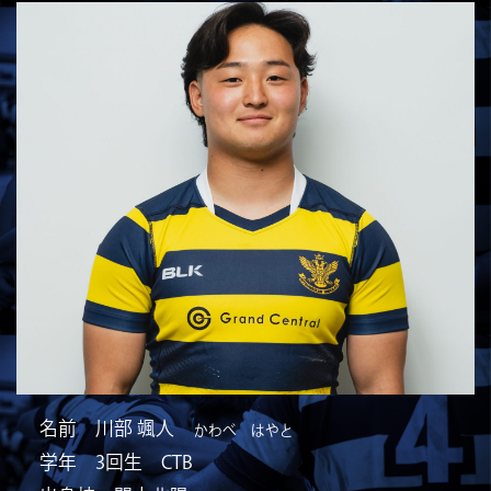
名前 川部 颯人
かわべ はやと
学年 3回生 CTB