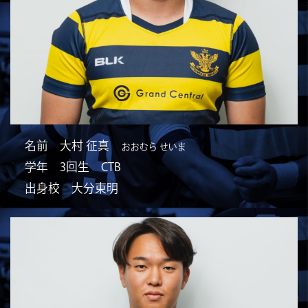
名前 大村 征真
おおむら せいま
学年 3回生 CTB
出身校 大分東明