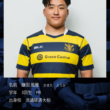
名前 鎌田 風雅
かまた ふうが
学年 3回生 PR
出身校 流通経済大柏