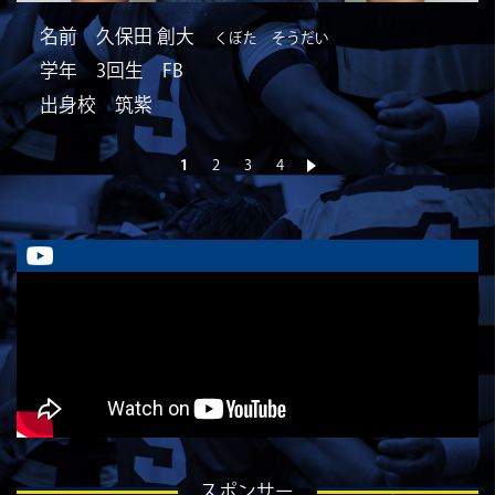
名前 久保田 創大
くぼた そうだい
学年 3回生 FB
出身校 筑紫
1
2
3
4
»
スポンサー