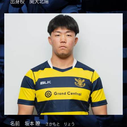
出身校 関大北陽
名前 坂本 瞭
さかもと りょう