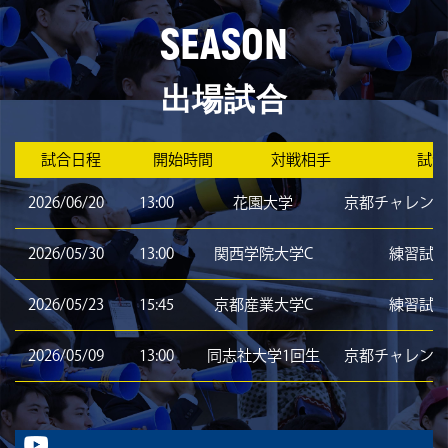
SEASON
出場試合
試合日程
開始時間
対戦相手
試合
2026/06/20
13:00
花園大学
京都チャレン
2026/05/30
13:00
関西学院大学C
練習試
2026/05/23
15:45
京都産業大学C
練習試
2026/05/09
13:00
同志社大学1回生
京都チャレン