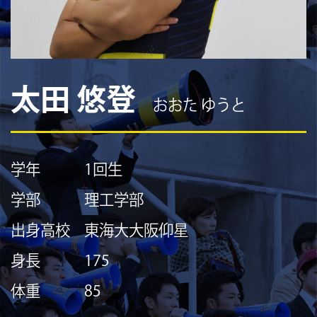
太田 悠登
おおた ゆうと
学年
1回生
学部
理工学部
出身高校
東海大大阪仰星
身長
175
体重
85