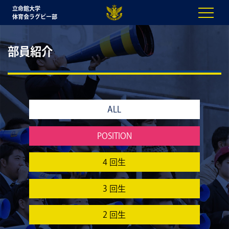
立命館大学
体育会ラグビー部
部員紹介
ALL
POSITION
4 回生
3 回生
2 回生