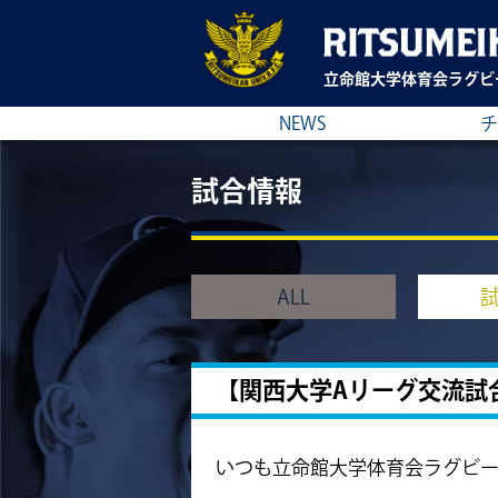
立命館大学
体育会ラグビ
NEWS
チ
試合情報
ALL
【関西大学Aリーグ交流試
いつも立命館大学体育会ラグビ