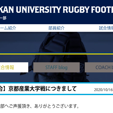
ー部
ーム紹介
部員紹介
試合情
試合情報
STAFF blog
COACH b
合】京都産業大学戦につきまして
2020/10/16
ー部へご声援頂き、ありがとうございます。