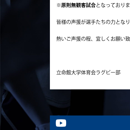
※
原則無観客試合
となっており
皆様の声援が選手たちの力とな
熱いご声援の程、宜しくお願い
立命館大学体育会ラグビー部