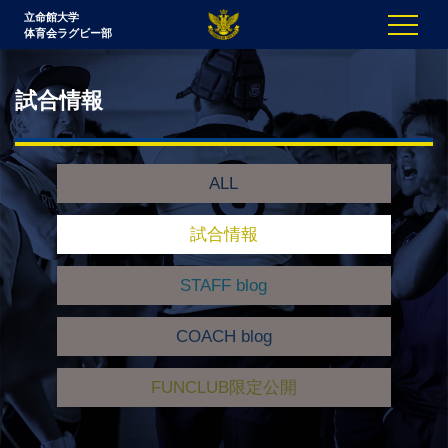
立命館大学
体育会ラグビー部
試合情報
ALL
試合情報
STAFF blog
COACH blog
FUNCLUB限定公開