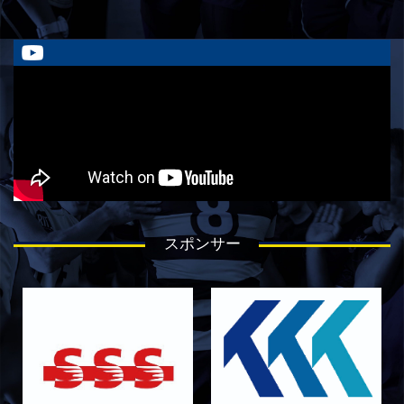
2026/05/23
試合情報
5月24日 春季トーナメント 京都産業大学
戦 メンバー表
2026/05/22
試合情報
5月23日 京都産業大学BC メンバー表
2026/05/19
試合情報
5月30日 関西学院大学CD戦 キックオフ時間変
更のお知らせ
2026/05/08
試合情報
5月9日 同志社大学戦 メンバー表
スポンサー
2026/05/08
試合情報
5/9 京都チャレンジリーグ vs同志社大学1回生
戦 試合時間変更のお知らせ
2026/05/03
試合情報
5月10日 龍谷大学AB メンバー表
2026/05/03
試合情報