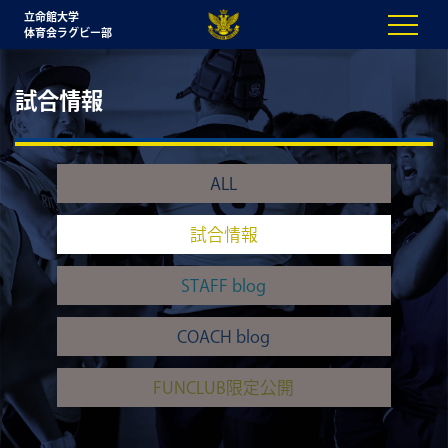
立命館大学
体育会ラグビー部
試合情報
ALL
試合情報
STAFF blog
COACH blog
FUNCLUB限定公開