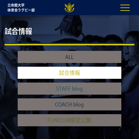
立命館大学
体育会ラグビー部
試合情報
ALL
試合情報
STAFF blog
COACH blog
FUNCLUB限定公開