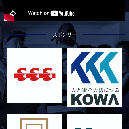
2026/05/19
試合情報
5月30日 関西学院大学CD戦 キックオフ時間変
更のお知らせ
2026/05/08
試合情報
5月9日 同志社大学戦 メンバー表
スポンサー
2026/05/08
試合情報
5/9 京都チャレンジリーグ vs同志社大学1回生
戦 試合時間変更のお知らせ
2026/05/03
試合情報
5月10日 龍谷大学AB メンバー表
2026/05/03
試合情報
5月9日 立命ラグビー祭 メンバー表
2026/05/03
試合情報
5月4日 定期戦 中央大学 メンバー表
2026/05/02
試合情報
5月3日 筑波大学 メンバー表