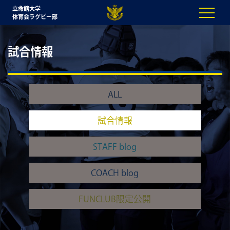
立命館大学
体育会ラグビー部
試合情報
ALL
試合情報
STAFF blog
COACH blog
FUNCLUB限定公開