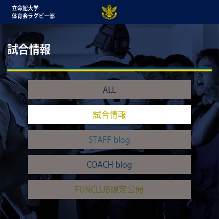
立命館大学
体育会ラグビー部
試合情報
ALL
試合情報
STAFF blog
COACH blog
FUNCLUB限定公開