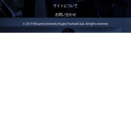
2025/11/15
試合情報
サイトについて
11月16日 関西大学Jr.Col戦 メンバー表
お問い合わせ
2025/11/13
試合情報
関西大学Jr・Col 試合時間変更のお知らせ
© 2019 Ritsumei University Rugby Football Club. All rights reserved.
2025/11/08
試合情報
11月9日 関西大学戦 メンバー表
2025/10/24
試合情報
10月25日 天理大学Jr,Col メンバー表
2025/10/18
試合情報
10月19日 天理大学戦 メンバー表
2025/10/17
試合情報
10月18日 京都産業大学Jr・Col メンバー表
2025/10/11
試合情報
10月4日 京都産業大学メンバー表
2025/10/04
試合情報
10月4日 近畿大学Jr.col.メンバー表