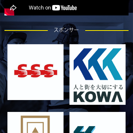
5月30日 関西学院大学CD戦 キックオフ時間変
更のお知らせ
2026/05/08
試合情報
5月9日 同志社大学戦 メンバー表
スポンサー
2026/05/08
試合情報
5/9 京都チャレンジリーグ vs同志社大学1回生
戦 試合時間変更のお知らせ
2026/05/03
試合情報
5月10日 龍谷大学AB メンバー表
2026/05/03
試合情報
5月9日 立命ラグビー祭 メンバー表
2026/05/03
試合情報
5月4日 定期戦 中央大学 メンバー表
2026/05/02
試合情報
5月3日 筑波大学 メンバー表
2026/04/25
試合情報