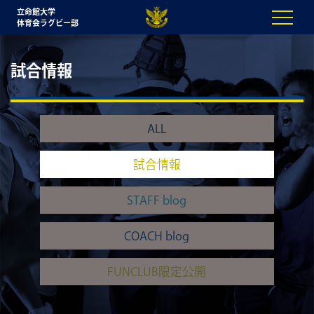
立命館大学
体育会ラグビー部
試合情報
ALL
試合情報
STAFF blog
COACH blog
FUNCLUB限定公開