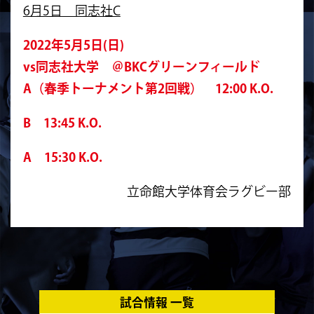
6月5日 同志社C
2022年5月5日(日)
vs同志社大学 ＠BKCグリーンフィールド
A（春季トーナメント第2回戦）
12:00 K.O.
B 13:45 K.O.
A
15:30 K.O.
立命館大学体育会ラグビー部
試合情報 一覧