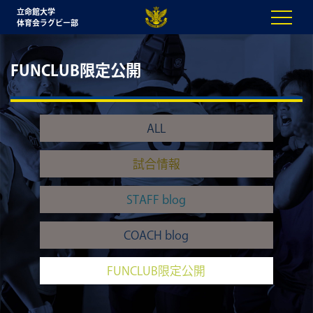
立命館大学
体育会ラグビー部
FUNCLUB限定公開
ALL
試合情報
STAFF blog
COACH blog
FUNCLUB限定公開