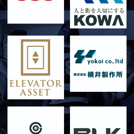
ラストイヤーにかける想い-青田宗久-
2026/06/27
STAFF blog
6月27日 朝日大学戦
2026/06/26
STAFF blog
【Rits Familyのバトン】vol. 2 稲西輝紀
2026/06/21
STAFF blog
6月21日 京都大学
2026/06/19
STAFF blog
6月20日 花園大学
2026/06/16
STAFF blog
6月14日 島津製作所
2026/06/16
STAFF blog
6月13日 名城大学
2026/06/12
STAFF blog
【Rits Familyのバトン】vol. 1 北村瞬太郎