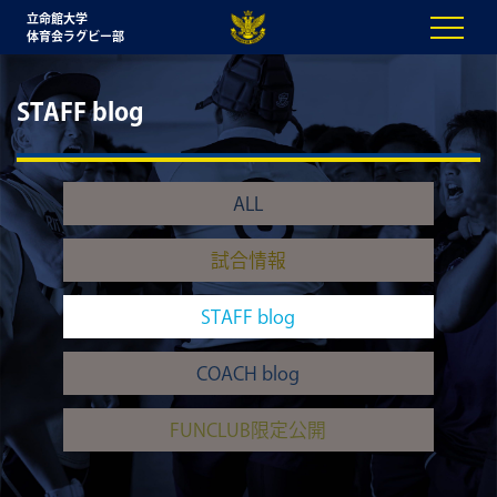
立命館大学
体育会ラグビー部
STAFF blog
ALL
試合情報
STAFF blog
COACH blog
FUNCLUB限定公開