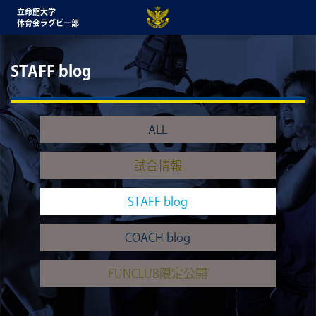
立命館大学
体育会ラグビー部
STAFF blog
ALL
試合情報
STAFF blog
COACH blog
FUNCLUB限定公開