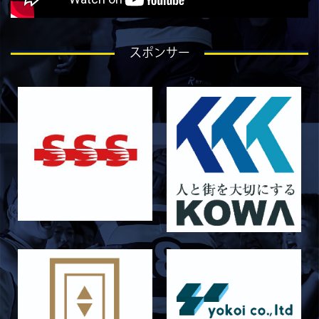
ラストイヤーにかける想い-岡本光樹-
2026/07/28
STAFF blog
スポンサー
ラストイヤーにかける想い-石飛冬輝-
2026/07/27
STAFF blog
ラストイヤーにかける想い-石岡泰一-
2026/07/25
STAFF blog
ラストイヤーにかける想い-芦塚悠大-
2026/07/25
STAFF blog
ラストイヤーにかける想い-青田宗久-
2026/06/27
STAFF blog
6月27日 朝日大学戦
2026/06/26
STAFF blog
【Rits Familyのバトン】vol. 2 稲西輝紀
2026/06/21
STAFF blog
6月21日 京都大学