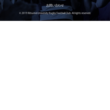
2026年度 新入部員のお知らせ
お問い合わせ
2026/05/26
STAFF blog
© 2019 Ritsumei University Rugby Football Club. All rights reserved.
5月24日 京都産業大学
2026/05/23
STAFF blog
5月23日 京都産業大学BC
2026/05/14
STAFF blog
BKCウェルカムデー2026のお知らせ
2026/05/13
STAFF blog
5月9日 立命ラグビー祭
2026/05/10
STAFF blog
5月10日 龍谷大学AB
2026/05/09
STAFF blog
5月9日 同志社大学1回生戦
2026/05/08
STAFF blog
公式アプリ開設のお知らせ