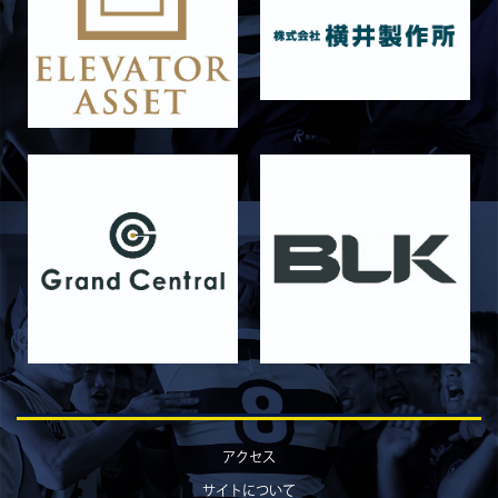
2026/06/19
STAFF blog
6月20日 花園大学
2026/06/16
STAFF blog
6月14日 島津製作所
2026/06/16
STAFF blog
6月13日 名城大学
2026/06/12
STAFF blog
【Rits Familyのバトン】vol. 1 北村瞬太郎
2026/06/03
STAFF blog
【「イヤーブック2026」にお名前を掲載／サポ
ーター募集のお知らせ】
2026/05/31
STAFF blog
5月31日 関西学院大学AB
2026/05/31
STAFF blog
5月30日 関西学院大学CD
アクセス
2026/05/27
STAFF blog
サイトについて