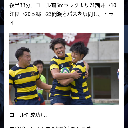
後半33分、ゴール前5mラックより21諸井→10
江良→20本郷→23
間瀬とパスを展開し、トラ
イ！
ゴールも成功し、