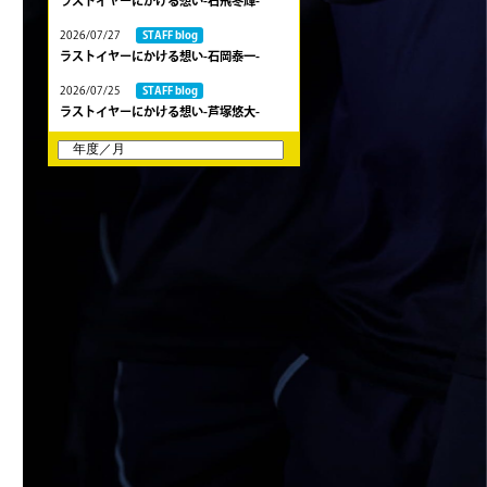
ラストイヤーにかける想い-石飛冬輝-
2026/07/27
STAFF blog
ラストイヤーにかける想い-石岡泰一-
2026/07/25
STAFF blog
ラストイヤーにかける想い-芦塚悠大-
2026/07/25
STAFF blog
ラストイヤーにかける想い-青田宗久-
2026/06/27
STAFF blog
6月27日 朝日大学戦
2026/06/26
STAFF blog
【Rits Familyのバトン】vol. 2 稲西輝紀
2026/06/21
STAFF blog
6月21日 京都大学
2026/06/19
STAFF blog
6月20日 花園大学
2026/06/16
STAFF blog
6月14日 島津製作所
2026/06/16
STAFF blog