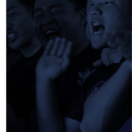
2026/05/13
STAFF blog
5月9日 立命ラグビー祭
2026/05/10
STAFF blog
5月10日 龍谷大学AB
2026/05/09
STAFF blog
5月9日 同志社大学1回生戦
2026/05/08
STAFF blog
公式アプリ開設のお知らせ
2026/05/07
STAFF blog
5月4日 中央大学定期戦
2026/05/06
STAFF blog
5月3日 筑波大学
2026/05/04
STAFF blog
2026年度 新入部員のお知らせ(スポーツ能
力に優れた者の特別選抜入学試験合格者)
2026/04/27
STAFF blog
4月26日 同志社大学
2026/04/17
STAFF blog