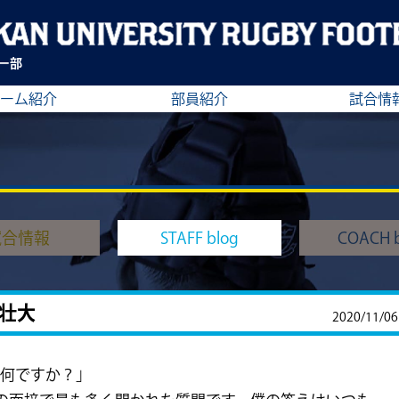
ー部
ーム紹介
部員紹介
試合情
試合情報
STAFF blog
COACH b
壮大
2020/11/06
は何ですか？」