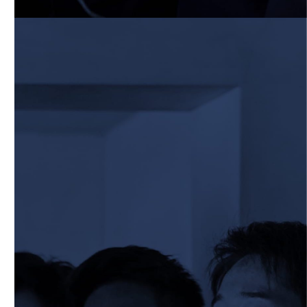
6月13日 名城大学
2026/06/12
STAFF blog
【Rits Familyのバトン】vol. 1 北村瞬太郎
2026/06/03
STAFF blog
【「イヤーブック2026」にお名前を掲載
／サポーター募集のお知らせ】
2026/05/31
STAFF blog
5月31日 関西学院大学AB
2026/05/31
STAFF blog
5月30日 関西学院大学CD
2026/05/27
STAFF blog
2026年度 新入部員のお知らせ
2026/05/26
STAFF blog
5月24日 京都産業大学
2026/05/23
STAFF blog
5月23日 京都産業大学BC
2026/05/14
STAFF blog
BKCウェルカムデー2026のお知らせ