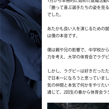
1月から本格的に始めた就職活動
「勝って喜ぶ選手たちの姿を見
でした。
あたかも良い人を演じるための
は僕の本音です。
僕は親や兄の影響で、中学校か
力を考え、大学の体育会でラグ
しかし、ラグビーは好きだった
で日本一になろうと思っていま
気の仲間と本気で何かをやりた
通じて、2回生の春から体育会ラ