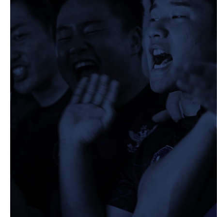
2026/02/08
STAFF blog
保護中: 2025ファンクラブ限定企画「1回
生の素顔とは！？
⑤」
2026/02/19
STAFF blog
校内合宿につきまして
2026/02/20
STAFF blog
ワイルドナイツパナソニックマッチデー無
料招待のご案内
2026/02/25
STAFF blog
保護中: 2025ファンクラブ限定企画「1回
生の素顔とは！？
④」
2026/02/12
STAFF blog
2026年度 学生幹部につきまして
2026/02/08
STAFF blog
保護中: 2025ファンクラブ限定企画「1回
生の素顔とは！？
③」
2026/02/08
STAFF blog
保護中: 2025ファンクラブ限定企画「1回
生の素顔とは！？
②」