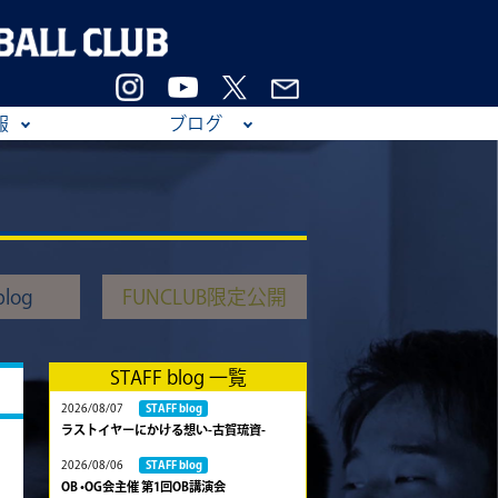
報
ブログ
log
FUNCLUB限定公開
STAFF blog 一覧
2026/08/07
STAFF blog
ラストイヤーにかける想い-古賀琉資-
2026/08/06
STAFF blog
OB •OG会主催 第1回OB講演会