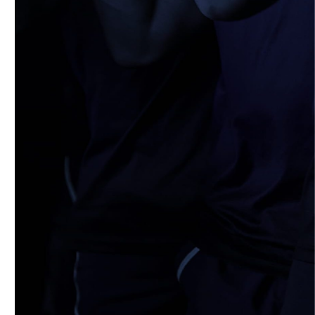
4月19日 関西セブンズフェスティバル
2026/04/19
STAFF blog
4月19日 関西大学FW合同練習
2026/04/18
STAFF blog
5月9日(土) 立命館大学ラグビー祭開催に
つきまして
2026/04/14
STAFF blog
4月12日 天理大学AB
2026/04/05
STAFF blog
2025年度 米プロジェクト御礼
2026/04/05
STAFF blog
4月5日 京都産業大学FW合同練習
2026/04/02
STAFF blog
4月2日 AUS合同練習
2026/03/31
STAFF blog
3月29日 関西学院大学FW合同練習
2026/03/29
STAFF blog
【ご報告】2026年度 新体制ついて