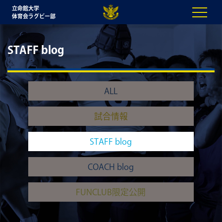
立命館大学
体育会ラグビー部
STAFF blog
ALL
試合情報
STAFF blog
COACH blog
FUNCLUB限定公開