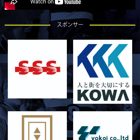
ラストイヤーにかける想い-石飛冬輝-
2026/07/27
STAFF blog
スポンサー
ラストイヤーにかける想い-石岡泰一-
2026/07/25
STAFF blog
ラストイヤーにかける想い-芦塚悠大-
2026/07/25
STAFF blog
ラストイヤーにかける想い-青田宗久-
2026/06/27
STAFF blog
6月27日 朝日大学戦
2026/06/26
STAFF blog
【Rits Familyのバトン】vol. 2 稲西輝紀
2026/06/21
STAFF blog
6月21日 京都大学
2026/06/19
STAFF blog
6月20日 花園大学