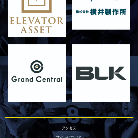
2026/06/16
STAFF blog
6月14日 島津製作所
2026/06/16
STAFF blog
6月13日 名城大学
2026/06/12
STAFF blog
【Rits Familyのバトン】vol. 1 北村瞬太郎
2026/06/03
STAFF blog
【「イヤーブック2026」にお名前を掲載／サポ
ーター募集のお知らせ】
2026/05/31
STAFF blog
5月31日 関西学院大学AB
2026/05/31
STAFF blog
5月30日 関西学院大学CD
2026/05/27
STAFF blog
2026年度 新入部員のお知らせ
アクセス
2026/05/26
STAFF blog
サイトについて