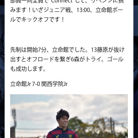
部員一同全員で“Connect”して、リベンジに挑
みます！いざジュニア戦、13:00、立命館ボー
ルでキックオフです！
先制は開始7分、立命館でした。13藤原が抜け
出すとオフロード
を繋ぎ6森がトライ。ゴール
も成功します。
立命館Jr 7-0 関西学院Jr