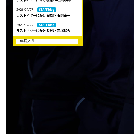
ラストイヤーにかける想い-石飛冬輝-
2026/07/27
STAFF blog
ラストイヤーにかける想い-石岡泰一-
2026/07/25
STAFF blog
ラストイヤーにかける想い-芦塚悠大-
2026/07/25
STAFF blog
ラストイヤーにかける想い-青田宗久-
2026/06/27
STAFF blog
6月27日 朝日大学戦
2026/06/26
STAFF blog
【Rits Familyのバトン】vol. 2 稲西輝紀
2026/06/21
STAFF blog
6月21日 京都大学
2026/06/19
STAFF blog
6月20日 花園大学
2026/06/16
STAFF blog
6月14日 島津製作所
2026/06/16
STAFF blog