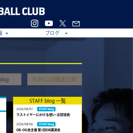
報
ブログ
log
FUNCLUB限定公開
STAFF blog 一覧
2026/08/07
STAFF blog
ラストイヤーにかける想い-古賀琉資-
2026/08/06
STAFF blog
OB •OG会主催 第1回OB講演会