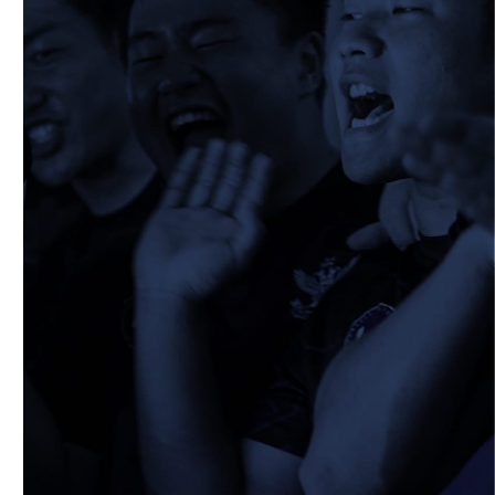
2026/05/13
STAFF blog
5月9日 立命ラグビー祭
2026/05/10
STAFF blog
5月10日 龍谷大学AB
2026/05/09
STAFF blog
5月9日 同志社大学1回生戦
2026/05/08
STAFF blog
公式アプリ開設のお知らせ
2026/05/07
STAFF blog
5月4日 中央大学定期戦
2026/05/06
STAFF blog
5月3日 筑波大学
2026/05/04
STAFF blog
2026年度 新入部員のお知らせ(スポーツ能
力に優れた者の特別選抜入学試験合格者)
2026/04/27
STAFF blog
4月26日 同志社大学
2026/04/17
STAFF blog