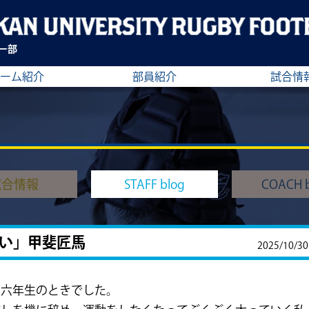
ー部
ーム紹介
部員紹介
試合情
試合情報
STAFF blog
COACH b
い」甲斐匠馬
2025/10/30
学六年生のときでした。