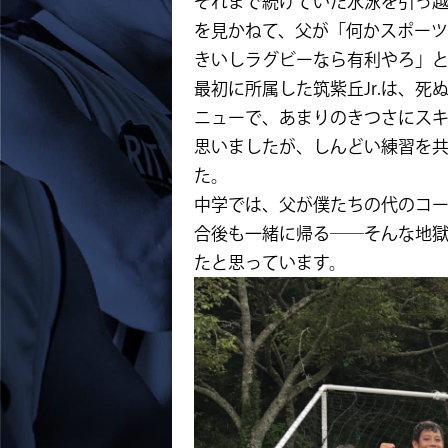
それまで続けていた水泳を引っ
を見かねて、父が「何かスポー
きいしラグビーなら有利やろ」
最初に所属した筑紫丘Jr.は、
ニューで、あまりのきつさにス
思いましたが、しんどい練習を
た。
中学では、父が僕たちの代のコ
合後も一緒に帰る――そんな地
たと思っています。