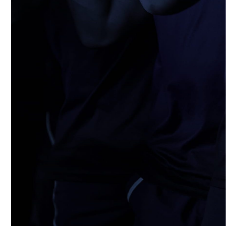
4月19日 関西セブンズフェスティバル
2026/04/19
STAFF blog
4月19日 関西大学FW合同練習
2026/04/18
STAFF blog
5月9日(土) 立命館大学ラグビー祭開催に
つきまして
2026/04/14
STAFF blog
4月12日 天理大学AB
2026/04/05
STAFF blog
2025年度 米プロジェクト御礼
2026/04/05
STAFF blog
4月5日 京都産業大学FW合同練習
2026/04/02
STAFF blog
4月2日 AUS合同練習
2026/03/31
STAFF blog
3月29日 関西学院大学FW合同練習
2026/03/29
STAFF blog
【ご報告】2026年度 新体制ついて