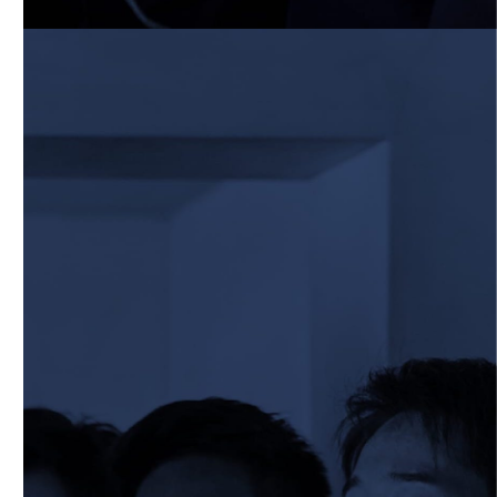
6月13日 名城大学
2026/06/12
STAFF blog
【Rits Familyのバトン】vol. 1 北村瞬太郎
2026/06/03
STAFF blog
【「イヤーブック2026」にお名前を掲載
／サポーター募集のお知らせ】
2026/05/31
STAFF blog
5月31日 関西学院大学AB
2026/05/31
STAFF blog
5月30日 関西学院大学CD
2026/05/27
STAFF blog
2026年度 新入部員のお知らせ
2026/05/26
STAFF blog
5月24日 京都産業大学
2026/05/23
STAFF blog
5月23日 京都産業大学BC
2026/05/14
STAFF blog
BKCウェルカムデー2026のお知らせ