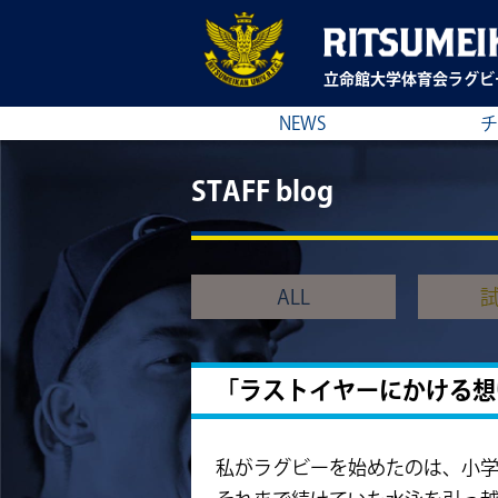
立命館大学
体育会ラグビ
NEWS
チ
STAFF blog
ALL
「ラストイヤーにかける想
私がラグビーを始めたのは、小