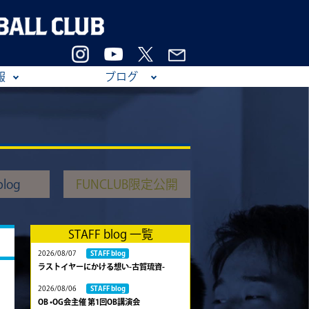
報
ブログ
log
FUNCLUB限定公開
STAFF blog 一覧
2026/08/07
STAFF blog
ラストイヤーにかける想い-古賀琉資-
2026/08/06
STAFF blog
OB •OG会主催 第1回OB講演会