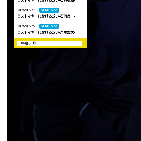
ラストイヤーにかける想い-石飛冬輝-
2026/07/27
STAFF blog
ラストイヤーにかける想い-石岡泰一-
2026/07/25
STAFF blog
ラストイヤーにかける想い-芦塚悠大-
2026/07/25
STAFF blog
ラストイヤーにかける想い-青田宗久-
2026/06/27
STAFF blog
6月27日 朝日大学戦
2026/06/26
STAFF blog
【Rits Familyのバトン】vol. 2 稲西輝紀
2026/06/21
STAFF blog
6月21日 京都大学
2026/06/19
STAFF blog
6月20日 花園大学
2026/06/16
STAFF blog
6月14日 島津製作所
2026/06/16
STAFF blog