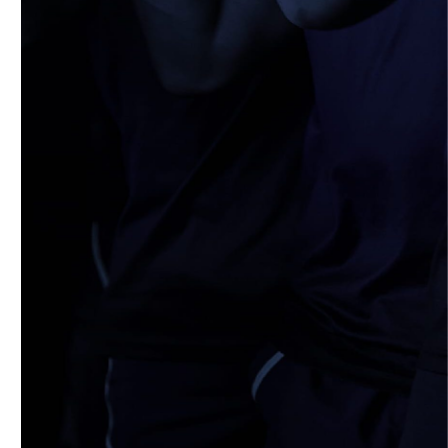
4月19日 関西セブンズフェスティバル
2026/04/19
STAFF blog
4月19日 関西大学FW合同練習
2026/04/18
STAFF blog
5月9日(土) 立命館大学ラグビー祭開催に
つきまして
2026/04/14
STAFF blog
4月12日 天理大学AB
2026/04/05
STAFF blog
2025年度 米プロジェクト御礼
2026/04/05
STAFF blog
4月5日 京都産業大学FW合同練習
2026/04/02
STAFF blog
4月2日 AUS合同練習
2026/03/31
STAFF blog
3月29日 関西学院大学FW合同練習
2026/03/29
STAFF blog
【ご報告】2026年度 新体制ついて