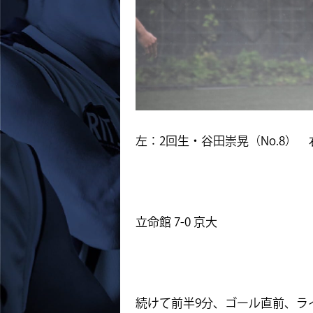
左：2回生・谷田崇晃（No.8）
立命館 7-0 京大
続けて前半9分、ゴール直前、ラ