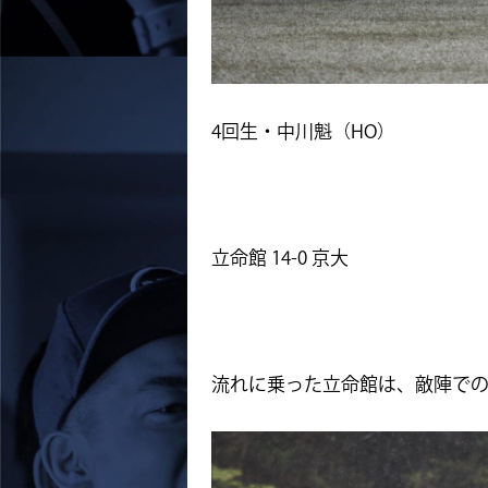
4回生・中川魁（HO）
立命館 14-0 京大
流れに乗った立命館は、敵陣で