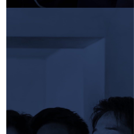
6月13日 名城大学
2026/06/12
STAFF blog
【Rits Familyのバトン】vol. 1 北村瞬太郎
2026/06/03
STAFF blog
【「イヤーブック2026」にお名前を掲載
／サポーター募集のお知らせ】
2026/05/31
STAFF blog
5月31日 関西学院大学AB
2026/05/31
STAFF blog
5月30日 関西学院大学CD
2026/05/27
STAFF blog
2026年度 新入部員のお知らせ
2026/05/26
STAFF blog
5月24日 京都産業大学
2026/05/23
STAFF blog
5月23日 京都産業大学BC
2026/05/14
STAFF blog
BKCウェルカムデー2026のお知らせ