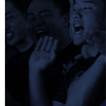
2026/02/08
STAFF blog
保護中: 2025ファンクラブ限定企画「1回
生の素顔とは！？
⑤」
2026/02/19
STAFF blog
校内合宿につきまして
2026/02/20
STAFF blog
ワイルドナイツパナソニックマッチデー無
料招待のご案内
2026/02/25
STAFF blog
保護中: 2025ファンクラブ限定企画「1回
生の素顔とは！？
④」
2026/02/12
STAFF blog
2026年度 学生幹部につきまして
2026/02/08
STAFF blog
保護中: 2025ファンクラブ限定企画「1回
生の素顔とは！？
③」
2026/02/08
STAFF blog
保護中: 2025ファンクラブ限定企画「1回
生の素顔とは！？
②」