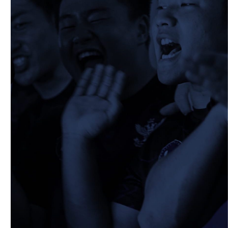
2026/05/13
STAFF blog
5月9日 立命ラグビー祭
2026/05/10
STAFF blog
5月10日 龍谷大学AB
2026/05/09
STAFF blog
5月9日 同志社大学1回生戦
2026/05/08
STAFF blog
公式アプリ開設のお知らせ
2026/05/07
STAFF blog
5月4日 中央大学定期戦
2026/05/06
STAFF blog
5月3日 筑波大学
2026/05/04
STAFF blog
2026年度 新入部員のお知らせ(スポーツ能
力に優れた者の特別選抜入学試験合格者)
2026/04/27
STAFF blog
4月26日 同志社大学
2026/04/17
STAFF blog