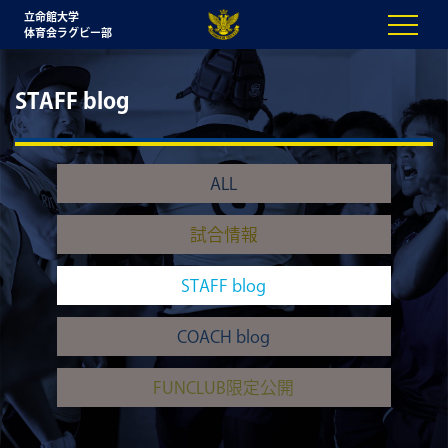
立命館大学
体育会ラグビー部
STAFF blog
ALL
試合情報
STAFF blog
COACH blog
FUNCLUB限定公開