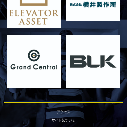
6月13日 名城大学
2026/06/12
STAFF blog
【Rits Familyのバトン】vol. 1 北村瞬太郎
2026/06/03
STAFF blog
【「イヤーブック2026」にお名前を掲載／サポ
ーター募集のお知らせ】
2026/05/31
STAFF blog
5月31日 関西学院大学AB
2026/05/31
STAFF blog
5月30日 関西学院大学CD
2026/05/27
STAFF blog
2026年度 新入部員のお知らせ
2026/05/26
STAFF blog
5月24日 京都産業大学
アクセス
2026/05/23
STAFF blog
サイトについて
5月23日 京都産業大学BC