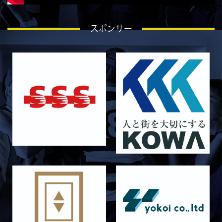
ラストイヤーにかける想い-石岡泰一-
2026/07/25
STAFF blog
スポンサー
ラストイヤーにかける想い-芦塚悠大-
2026/07/25
STAFF blog
ラストイヤーにかける想い-青田宗久-
2026/06/27
STAFF blog
6月27日 朝日大学戦
2026/06/26
STAFF blog
【Rits Familyのバトン】vol. 2 稲西輝紀
2026/06/21
STAFF blog
6月21日 京都大学
2026/06/19
STAFF blog
6月20日 花園大学
2026/06/16
STAFF blog
6月14日 島津製作所
2026/06/16
STAFF blog