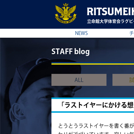
立命館大学
体育会ラグビ
NEWS
チ
STAFF blog
ALL
「ラストイヤーにかける想
とうとうラストイヤーを書く番