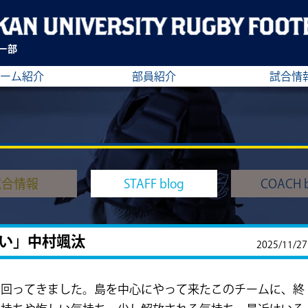
ー部
ーム紹介
部員紹介
試合情
試合情報
STAFF blog
COACH b
い」中村颯汰
2025/11/27
が回ってきました。島を中心にやって来たこのチームに、終