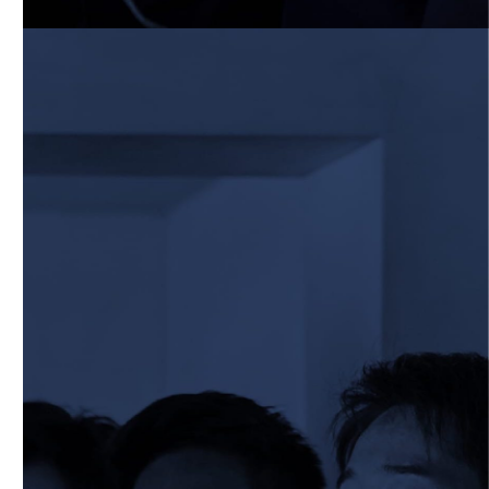
6月13日 名城大学
2026/06/12
STAFF blog
【Rits Familyのバトン】vol. 1 北村瞬太郎
2026/06/03
STAFF blog
【「イヤーブック2026」にお名前を掲載
／サポーター募集のお知らせ】
2026/05/31
STAFF blog
5月31日 関西学院大学AB
2026/05/31
STAFF blog
5月30日 関西学院大学CD
2026/05/27
STAFF blog
2026年度 新入部員のお知らせ
2026/05/26
STAFF blog
5月24日 京都産業大学
2026/05/23
STAFF blog
5月23日 京都産業大学BC
2026/05/14
STAFF blog
BKCウェルカムデー2026のお知らせ