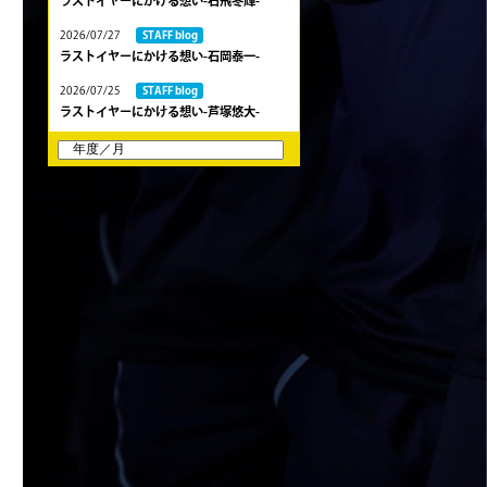
ラストイヤーにかける想い-石飛冬輝-
2026/07/27
STAFF blog
ラストイヤーにかける想い-石岡泰一-
2026/07/25
STAFF blog
ラストイヤーにかける想い-芦塚悠大-
2026/07/25
STAFF blog
ラストイヤーにかける想い-青田宗久-
2026/06/27
STAFF blog
6月27日 朝日大学戦
2026/06/26
STAFF blog
【Rits Familyのバトン】vol. 2 稲西輝紀
2026/06/21
STAFF blog
6月21日 京都大学
2026/06/19
STAFF blog
6月20日 花園大学
2026/06/16
STAFF blog
6月14日 島津製作所
2026/06/16
STAFF blog