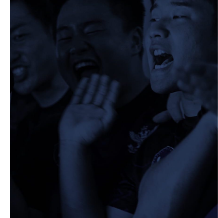
2026/02/08
STAFF blog
保護中: 2025ファンクラブ限定企画「1回
生の素顔とは！？
⑤」
2026/02/19
STAFF blog
校内合宿につきまして
2026/02/20
STAFF blog
ワイルドナイツパナソニックマッチデー無
料招待のご案内
2026/02/25
STAFF blog
保護中: 2025ファンクラブ限定企画「1回
生の素顔とは！？
④」
2026/02/12
STAFF blog
2026年度 学生幹部につきまして
2026/02/08
STAFF blog
保護中: 2025ファンクラブ限定企画「1回
生の素顔とは！？
③」
2026/02/08
STAFF blog
保護中: 2025ファンクラブ限定企画「1回
生の素顔とは！？
②」