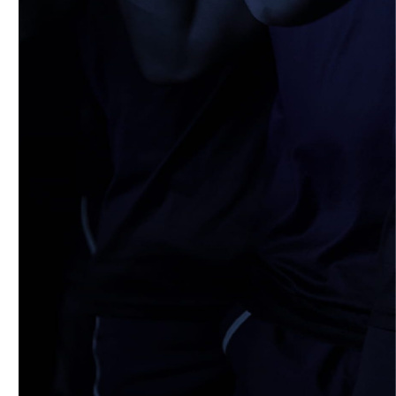
4月19日 関西セブンズフェスティバル
2026/04/19
STAFF blog
4月19日 関西大学FW合同練習
2026/04/18
STAFF blog
5月9日(土) 立命館大学ラグビー祭開催に
つきまして
2026/04/14
STAFF blog
4月12日 天理大学AB
2026/04/05
STAFF blog
2025年度 米プロジェクト御礼
2026/04/05
STAFF blog
4月5日 京都産業大学FW合同練習
2026/04/02
STAFF blog
4月2日 AUS合同練習
2026/03/31
STAFF blog
3月29日 関西学院大学FW合同練習
2026/03/29
STAFF blog
【ご報告】2026年度 新体制ついて