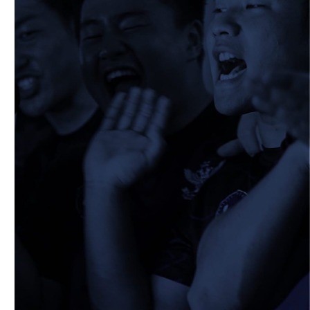
2026/05/13
STAFF blog
5月9日 立命ラグビー祭
2026/05/10
STAFF blog
5月10日 龍谷大学AB
2026/05/09
STAFF blog
5月9日 同志社大学1回生戦
2026/05/08
STAFF blog
公式アプリ開設のお知らせ
2026/05/07
STAFF blog
5月4日 中央大学定期戦
2026/05/06
STAFF blog
5月3日 筑波大学
2026/05/04
STAFF blog
2026年度 新入部員のお知らせ(スポーツ能
力に優れた者の特別選抜入学試験合格者)
2026/04/27
STAFF blog
4月26日 同志社大学
2026/04/17
STAFF blog