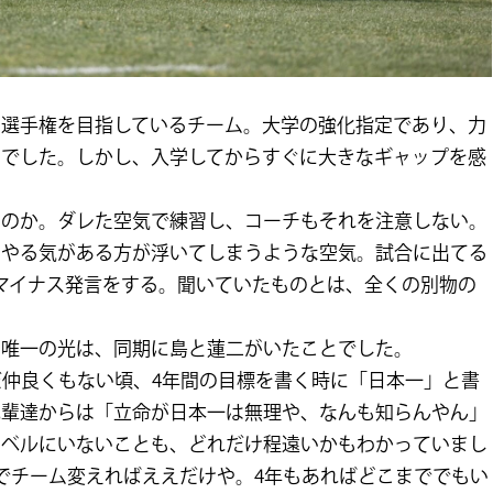
は選手権を目指しているチーム。大学の強化指定であり、力
とでした。しかし、入学してからすぐに大きなギャップを感
るのか。ダレた空気で練習し、コーチもそれを注意しない。
、やる気がある方が浮いてしまうような空気。試合に出てる
マイナス発言をする。聞いていたものとは、全くの別物の
の唯一の光は、同期に島と蓮二がいたことでした。
だ仲良くもない頃、4年間の目標を書く時に「日本一」と書
先輩達からは「立命が日本一は無理や、なんも知らんやん」
レベルにいないことも、どれだけ程遠いかもわかっていまし
でチーム変えればええだけや。4年もあればどこまででもい