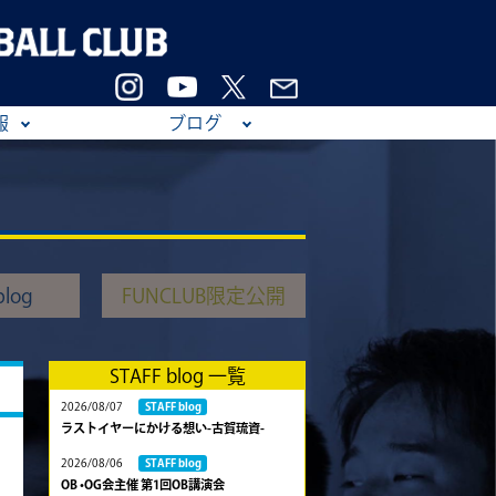
報
ブログ
log
FUNCLUB限定公開
STAFF blog 一覧
2026/08/07
STAFF blog
ラストイヤーにかける想い-古賀琉資-
2026/08/06
STAFF blog
OB •OG会主催 第1回OB講演会