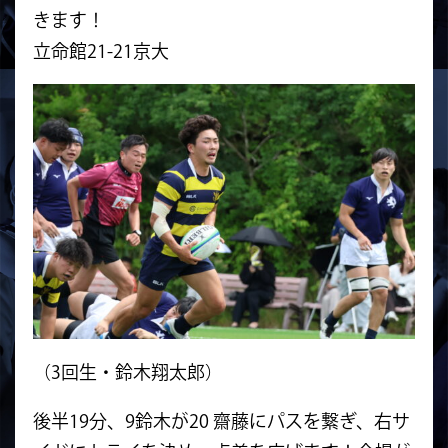
きます！
立命館21-21京大
（3回生・鈴木翔太郎）
後半19分、9鈴木が20 齋藤にパスを繋ぎ、右サ