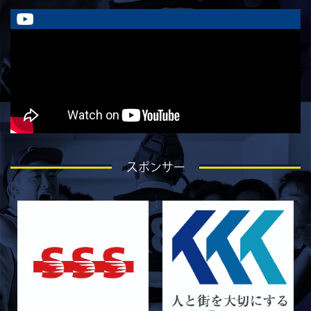
ラストイヤーにかける想い-金本亮斗-
2026/07/30
STAFF blog
ラストイヤーにかける想い-岡本光樹-
2026/07/28
STAFF blog
ラストイヤーにかける想い-石飛冬輝-
2026/07/27
STAFF blog
ラストイヤーにかける想い-石岡泰一-
2026/07/25
STAFF blog
スポンサー
ラストイヤーにかける想い-芦塚悠大-
2026/07/25
STAFF blog
ラストイヤーにかける想い-青田宗久-
2026/06/27
STAFF blog
6月27日 朝日大学戦
2026/06/26
STAFF blog
【Rits Familyのバトン】vol. 2 稲西輝紀