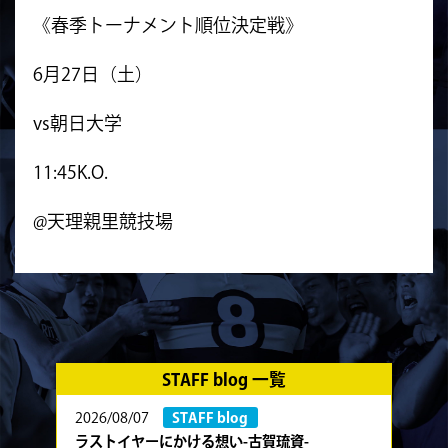
《春季トーナメント順位決定戦》
6月27日（土）
vs朝日大学
11:45K.O.
@天理親里競技場
STAFF blog 一覧
2026/08/07
STAFF blog
ラストイヤーにかける想い-古賀琉資-