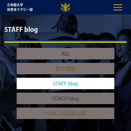
立命館大学
体育会ラグビー部
STAFF blog
ALL
試合情報
STAFF blog
COACH blog
FUNCLUB限定公開