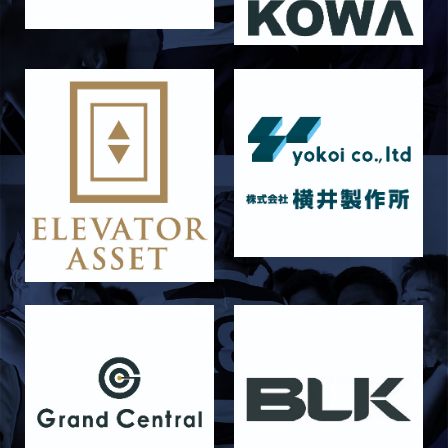
2026/06/21
STAFF blog
6月21日 京都大学
2026/06/19
STAFF blog
6月20日 花園大学
2026/06/16
STAFF blog
6月14日 島津製作所
2026/06/16
STAFF blog
6月13日 名城大学
2026/06/12
STAFF blog
【Rits Familyのバトン】vol. 1 北村瞬太郎
2026/06/03
STAFF blog
【「イヤーブック2026」にお名前を掲載／サポ
ーター募集のお知らせ】
2026/05/31
STAFF blog
5月31日 関西学院大学AB
2026/05/31
STAFF blog