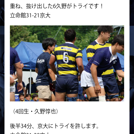
重ね、抜け出した6久野がトライです！
立命館31-21京大
（4回生・久野惇也）
後半34分、京大にトライを許します。