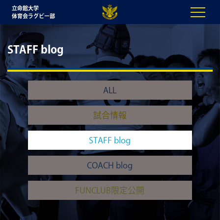
立命館大学
体育会ラグビー部
STAFF blog
ALL
試合情報
STAFF blog
COACH blog
FUNCLUB限定公開