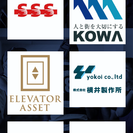
6月20日 花園大学
2026/06/16
STAFF blog
6月14日 島津製作所
2026/06/16
STAFF blog
6月13日 名城大学
2026/06/12
STAFF blog
【Rits Familyのバトン】vol. 1 北村瞬太郎
2026/06/03
STAFF blog
【「イヤーブック2026」にお名前を掲載／サポ
ーター募集のお知らせ】
2026/05/31
STAFF blog
5月31日 関西学院大学AB
2026/05/31
STAFF blog
5月30日 関西学院大学CD
2026/05/27
STAFF blog
2026年度 新入部員のお知らせ