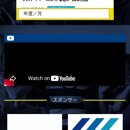
2026/07/28
STAFF blog
ラストイヤーにかける想い-石飛冬輝-
2026/07/27
STAFF blog
ラストイヤーにかける想い-石岡泰一-
2026/07/25
STAFF blog
ラストイヤーにかける想い-芦塚悠大-
2026/07/25
STAFF blog
ラストイヤーにかける想い-青田宗久-
2026/06/27
STAFF blog
6月27日 朝日大学戦
2026/06/26
STAFF blog
スポンサー
【Rits Familyのバトン】vol. 2 稲西輝紀
2026/06/21
STAFF blog
6月21日 京都大学
2026/06/19
STAFF blog