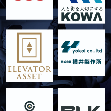
【Rits Familyのバトン】vol. 2 稲西輝紀
2026/06/21
STAFF blog
6月21日 京都大学
2026/06/19
STAFF blog
6月20日 花園大学
2026/06/16
STAFF blog
6月14日 島津製作所
2026/06/16
STAFF blog
6月13日 名城大学
2026/06/12
STAFF blog
【Rits Familyのバトン】vol. 1 北村瞬太郎
2026/06/03
STAFF blog
【「イヤーブック2026」にお名前を掲載／サポ
ーター募集のお知らせ】
2026/05/31
STAFF blog
5月31日 関西学院大学AB