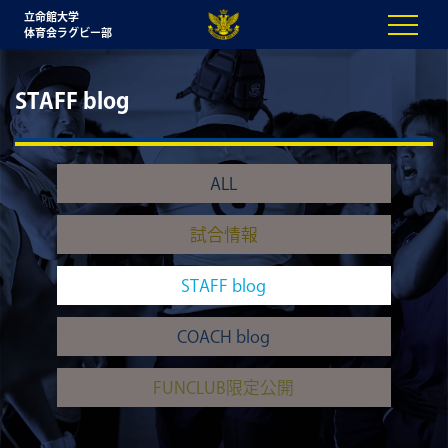
立命館大学
体育会ラグビー部
STAFF blog
ALL
試合情報
STAFF blog
COACH blog
FUNCLUB限定公開