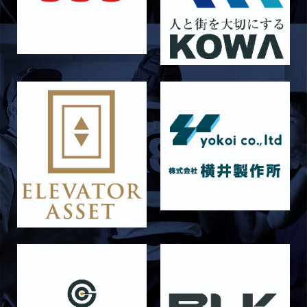
6月27日 朝日大学戦
2026/06/26
STAFF blog
【Rits Familyのバトン】vol. 2 稲西輝紀
2026/06/21
STAFF blog
6月21日 京都大学
2026/06/19
STAFF blog
6月20日 花園大学
2026/06/16
STAFF blog
6月14日 島津製作所
2026/06/16
STAFF blog
6月13日 名城大学
2026/06/12
STAFF blog
【Rits Familyのバトン】vol. 1 北村瞬太郎
2026/06/03
STAFF blog
【「イヤーブック2026」にお名前を掲載／サポ
ーター募集のお知らせ】