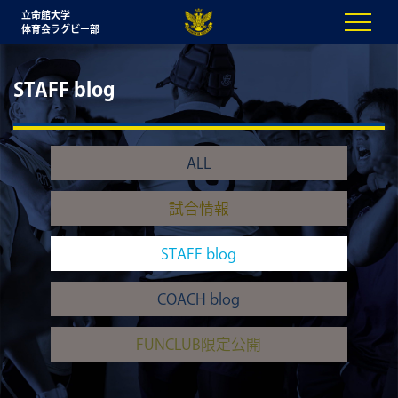
立命館大学
体育会ラグビー部
STAFF blog
ALL
試合情報
STAFF blog
COACH blog
FUNCLUB限定公開