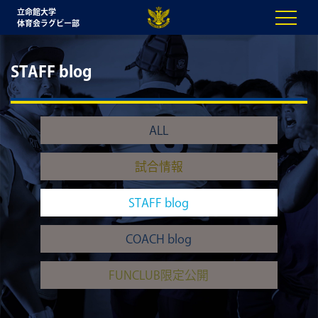
立命館大学
体育会ラグビー部
STAFF blog
ALL
試合情報
STAFF blog
COACH blog
FUNCLUB限定公開