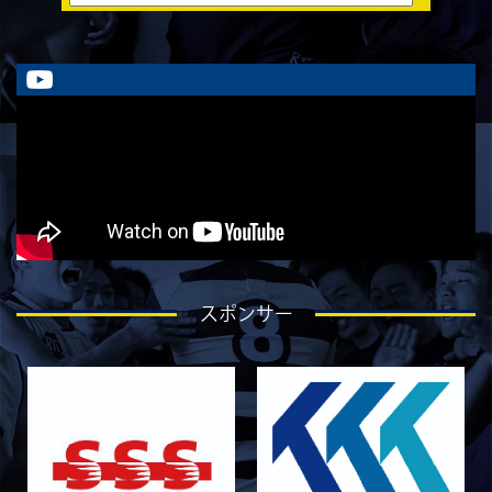
2026/07/30
STAFF blog
ラストイヤーにかける想い-岡本光樹-
2026/07/28
STAFF blog
ラストイヤーにかける想い-石飛冬輝-
2026/07/27
STAFF blog
ラストイヤーにかける想い-石岡泰一-
2026/07/25
STAFF blog
ラストイヤーにかける想い-芦塚悠大-
2026/07/25
STAFF blog
スポンサー
ラストイヤーにかける想い-青田宗久-
2026/06/27
STAFF blog
6月27日 朝日大学戦
2026/06/26
STAFF blog
【Rits Familyのバトン】vol. 2 稲西輝紀
2026/06/21
STAFF blog