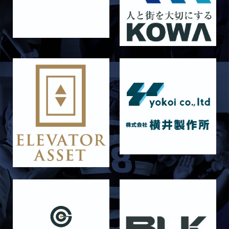
6月21日 京都大学
2026/06/19
STAFF blog
6月20日 花園大学
2026/06/16
STAFF blog
6月14日 島津製作所
2026/06/16
STAFF blog
6月13日 名城大学
2026/06/12
STAFF blog
【Rits Familyのバトン】vol. 1 北村瞬太郎
2026/06/03
STAFF blog
【「イヤーブック2026」にお名前を掲載／サポ
ーター募集のお知らせ】
2026/05/31
STAFF blog
5月31日 関西学院大学AB
2026/05/31
STAFF blog
5月30日 関西学院大学CD