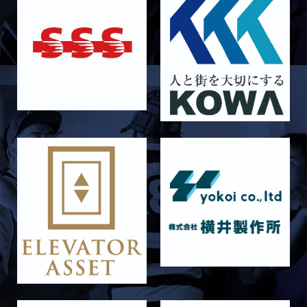
2026/06/26
STAFF blog
【Rits Familyのバトン】vol. 2 稲西輝紀
2026/06/21
STAFF blog
6月21日 京都大学
2026/06/19
STAFF blog
6月20日 花園大学
2026/06/16
STAFF blog
6月14日 島津製作所
2026/06/16
STAFF blog
6月13日 名城大学
2026/06/12
STAFF blog
【Rits Familyのバトン】vol. 1 北村瞬太郎
2026/06/03
STAFF blog
【「イヤーブック2026」にお名前を掲載／サポ
ーター募集のお知らせ】
2026/05/31
STAFF blog