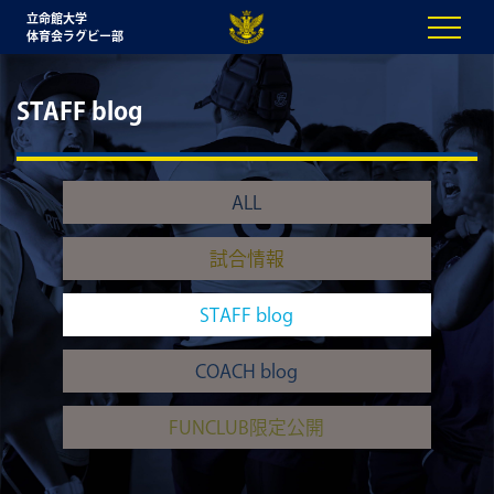
立命館大学
体育会ラグビー部
STAFF blog
ALL
試合情報
STAFF blog
COACH blog
FUNCLUB限定公開