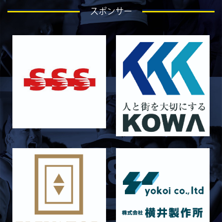
スポンサー
ラストイヤーにかける想い-芦塚悠大-
2026/07/25
STAFF blog
ラストイヤーにかける想い-青田宗久-
2026/06/27
STAFF blog
6月27日 朝日大学戦
2026/06/26
STAFF blog
【Rits Familyのバトン】vol. 2 稲西輝紀
2026/06/21
STAFF blog
6月21日 京都大学
2026/06/19
STAFF blog
6月20日 花園大学
2026/06/16
STAFF blog
6月14日 島津製作所
2026/06/16
STAFF blog
6月13日 名城大学