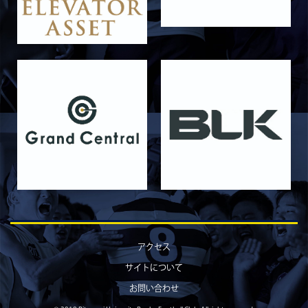
2026/06/12
STAFF blog
【Rits Familyのバトン】vol. 1 北村瞬太郎
2026/06/03
STAFF blog
【「イヤーブック2026」にお名前を掲載／サポ
ーター募集のお知らせ】
2026/05/31
STAFF blog
5月31日 関西学院大学AB
2026/05/31
STAFF blog
5月30日 関西学院大学CD
2026/05/27
STAFF blog
2026年度 新入部員のお知らせ
2026/05/26
STAFF blog
5月24日 京都産業大学
アクセス
2026/05/23
STAFF blog
サイトについて
5月23日 京都産業大学BC
お問い合わせ
2026/05/14
STAFF blog