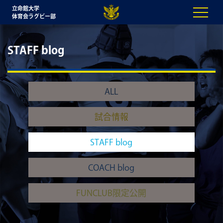
立命館大学
体育会ラグビー部
STAFF blog
ALL
試合情報
STAFF blog
COACH blog
FUNCLUB限定公開