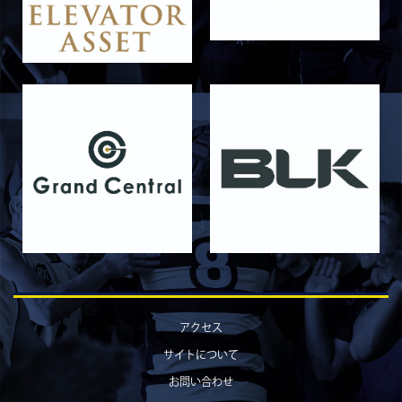
2026/06/12
STAFF blog
【Rits Familyのバトン】vol. 1 北村瞬太郎
2026/06/03
STAFF blog
【「イヤーブック2026」にお名前を掲載／サポ
ーター募集のお知らせ】
2026/05/31
STAFF blog
5月31日 関西学院大学AB
2026/05/31
STAFF blog
5月30日 関西学院大学CD
2026/05/27
STAFF blog
2026年度 新入部員のお知らせ
2026/05/26
STAFF blog
5月24日 京都産業大学
アクセス
2026/05/23
STAFF blog
サイトについて
5月23日 京都産業大学BC
お問い合わせ