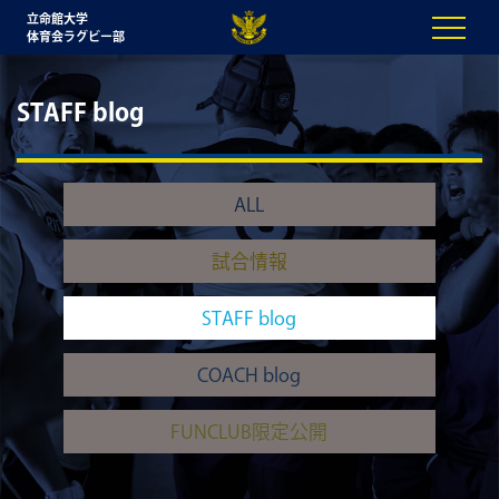
立命館大学
体育会ラグビー部
STAFF blog
ALL
試合情報
STAFF blog
COACH blog
FUNCLUB限定公開