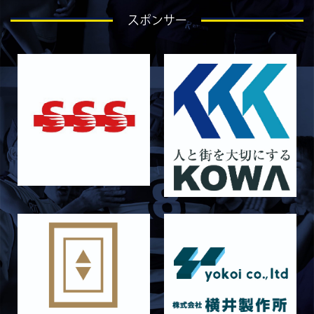
2026/07/25
STAFF blog
スポンサー
ラストイヤーにかける想い-芦塚悠大-
2026/07/25
STAFF blog
ラストイヤーにかける想い-青田宗久-
2026/06/27
STAFF blog
6月27日 朝日大学戦
2026/06/26
STAFF blog
【Rits Familyのバトン】vol. 2 稲西輝紀
2026/06/21
STAFF blog
6月21日 京都大学
2026/06/19
STAFF blog
6月20日 花園大学
2026/06/16
STAFF blog
6月14日 島津製作所
2026/06/16
STAFF blog
6月13日 名城大学