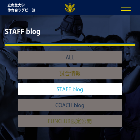
立命館大学
体育会ラグビー部
STAFF blog
ALL
試合情報
STAFF blog
COACH blog
FUNCLUB限定公開