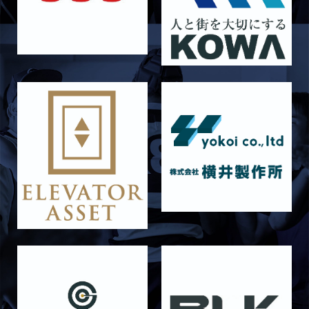
【Rits Familyのバトン】vol. 2 稲西輝紀
2026/06/21
STAFF blog
6月21日 京都大学
2026/06/19
STAFF blog
6月20日 花園大学
2026/06/16
STAFF blog
6月14日 島津製作所
2026/06/16
STAFF blog
6月13日 名城大学
2026/06/12
STAFF blog
【Rits Familyのバトン】vol. 1 北村瞬太郎
2026/06/03
STAFF blog
【「イヤーブック2026」にお名前を掲載／サポ
ーター募集のお知らせ】
2026/05/31
STAFF blog
5月31日 関西学院大学AB