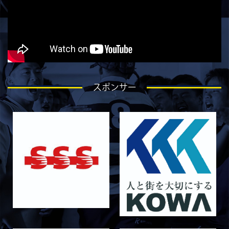
2026/07/27
STAFF blog
ラストイヤーにかける想い-石岡泰一-
2026/07/25
STAFF blog
ラストイヤーにかける想い-芦塚悠大-
2026/07/25
STAFF blog
スポンサー
ラストイヤーにかける想い-青田宗久-
2026/06/27
STAFF blog
6月27日 朝日大学戦
2026/06/26
STAFF blog
【Rits Familyのバトン】vol. 2 稲西輝紀
2026/06/21
STAFF blog
6月21日 京都大学
2026/06/19
STAFF blog
6月20日 花園大学
2026/06/16
STAFF blog