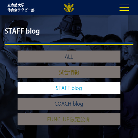
立命館大学
体育会ラグビー部
STAFF blog
ALL
試合情報
STAFF blog
COACH blog
FUNCLUB限定公開