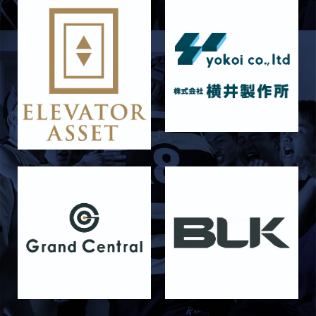
6月14日 島津製作所
2026/06/16
STAFF blog
6月13日 名城大学
2026/06/12
STAFF blog
【Rits Familyのバトン】vol. 1 北村瞬太郎
2026/06/03
STAFF blog
【「イヤーブック2026」にお名前を掲載／サポ
ーター募集のお知らせ】
2026/05/31
STAFF blog
5月31日 関西学院大学AB
2026/05/31
STAFF blog
5月30日 関西学院大学CD
2026/05/27
STAFF blog
2026年度 新入部員のお知らせ
2026/05/26
STAFF blog
5月24日 京都産業大学