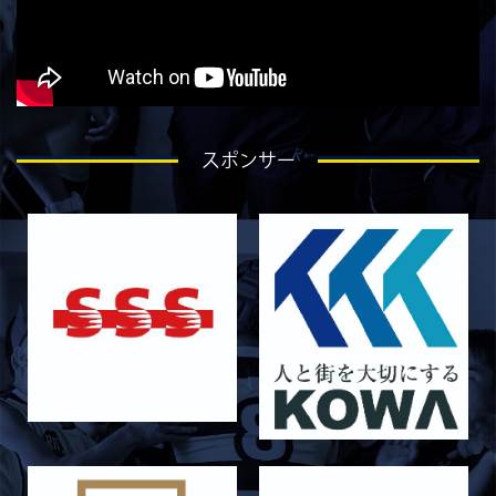
2026/07/28
STAFF blog
ラストイヤーにかける想い-石飛冬輝-
2026/07/27
STAFF blog
ラストイヤーにかける想い-石岡泰一-
2026/07/25
STAFF blog
スポンサー
ラストイヤーにかける想い-芦塚悠大-
2026/07/25
STAFF blog
ラストイヤーにかける想い-青田宗久-
2026/06/27
STAFF blog
6月27日 朝日大学戦
2026/06/26
STAFF blog
【Rits Familyのバトン】vol. 2 稲西輝紀
2026/06/21
STAFF blog
6月21日 京都大学
2026/06/19
STAFF blog
6月20日 花園大学