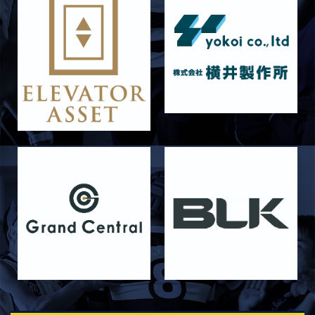
2026/06/16
STAFF blog
6月14日 島津製作所
2026/06/16
STAFF blog
6月13日 名城大学
2026/06/12
STAFF blog
【Rits Familyのバトン】vol. 1 北村瞬太郎
2026/06/03
STAFF blog
【「イヤーブック2026」にお名前を掲載／サポ
ーター募集のお知らせ】
2026/05/31
STAFF blog
5月31日 関西学院大学AB
2026/05/31
STAFF blog
5月30日 関西学院大学CD
2026/05/27
STAFF blog
2026年度 新入部員のお知らせ