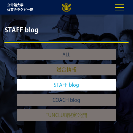
立命館大学
体育会ラグビー部
STAFF blog
ALL
試合情報
STAFF blog
COACH blog
FUNCLUB限定公開