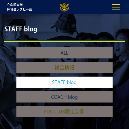
立命館大学
体育会ラグビー部
STAFF blog
ALL
試合情報
STAFF blog
COACH blog
FUNCLUB限定公開