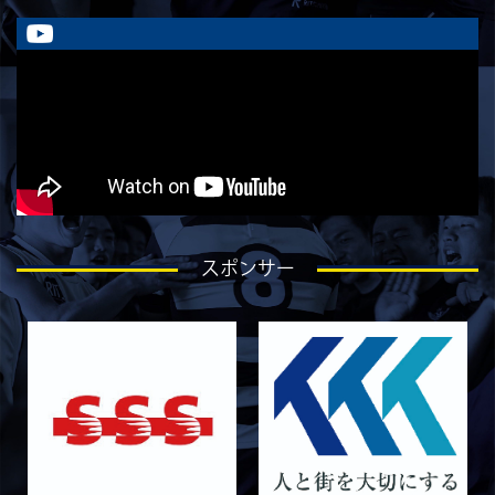
ラストイヤーにかける想い-金本亮斗-
2026/07/30
STAFF blog
ラストイヤーにかける想い-岡本光樹-
2026/07/28
STAFF blog
ラストイヤーにかける想い-石飛冬輝-
2026/07/27
STAFF blog
ラストイヤーにかける想い-石岡泰一-
2026/07/25
STAFF blog
スポンサー
ラストイヤーにかける想い-芦塚悠大-
2026/07/25
STAFF blog
ラストイヤーにかける想い-青田宗久-
2026/06/27
STAFF blog
6月27日 朝日大学戦
2026/06/26
STAFF blog
【Rits Familyのバトン】vol. 2 稲西輝紀