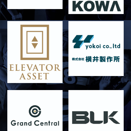
2026/06/21
STAFF blog
6月21日 京都大学
2026/06/19
STAFF blog
6月20日 花園大学
2026/06/16
STAFF blog
6月14日 島津製作所
2026/06/16
STAFF blog
6月13日 名城大学
2026/06/12
STAFF blog
【Rits Familyのバトン】vol. 1 北村瞬太郎
2026/06/03
STAFF blog
【「イヤーブック2026」にお名前を掲載／サポ
ーター募集のお知らせ】
2026/05/31
STAFF blog
5月31日 関西学院大学AB
2026/05/31
STAFF blog