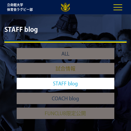
立命館大学
体育会ラグビー部
STAFF blog
ALL
試合情報
STAFF blog
COACH blog
FUNCLUB限定公開