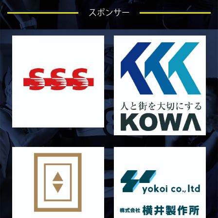
2026/07/25
STAFF blog
スポンサー
ラストイヤーにかける想い-青田宗久-
2026/06/27
STAFF blog
6月27日 朝日大学戦
2026/06/26
STAFF blog
【Rits Familyのバトン】vol. 2 稲西輝紀
2026/06/21
STAFF blog
6月21日 京都大学
2026/06/19
STAFF blog
6月20日 花園大学
2026/06/16
STAFF blog
6月14日 島津製作所
2026/06/16
STAFF blog
6月13日 名城大学
2026/06/12
STAFF blog
【Rits Familyのバトン】vol. 1 北村瞬太郎