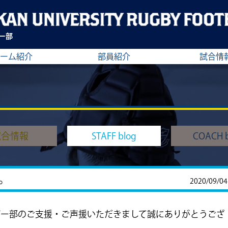
ー部
ーム紹介
部員紹介
試合情
試合情報
STAFF blog
COACH b
。
2020/09/04
ビー部のご支援・ご声援いただきまして誠にありがとうござ