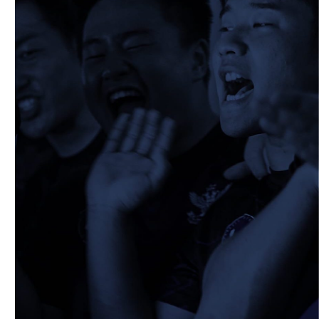
2026/02/08
STAFF blog
保護中: 2025ファンクラブ限定企画「1回
生の素顔とは！？
⑤」
2026/02/19
STAFF blog
校内合宿につきまして
2026/02/20
STAFF blog
ワイルドナイツパナソニックマッチデー無
料招待のご案内
2026/02/25
STAFF blog
保護中: 2025ファンクラブ限定企画「1回
生の素顔とは！？
④」
2026/02/12
STAFF blog
2026年度 学生幹部につきまして
2026/02/08
STAFF blog
保護中: 2025ファンクラブ限定企画「1回
生の素顔とは！？
③」
2026/02/08
STAFF blog
保護中: 2025ファンクラブ限定企画「1回
生の素顔とは！？
②」