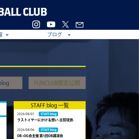
報
ブログ
log
FUNCLUB限定公開
STAFF blog 一覧
2026/08/07
STAFF blog
ラストイヤーにかける想い-古賀琉資-
2026/08/06
STAFF blog
OB •OG会主催 第1回OB講演会