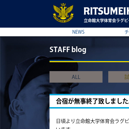
立命館大学
体育会ラグビ
NEWS
チ
STAFF blog
ALL
合宿が無事終了致しました
日頃より立命館大学体育会ラグ