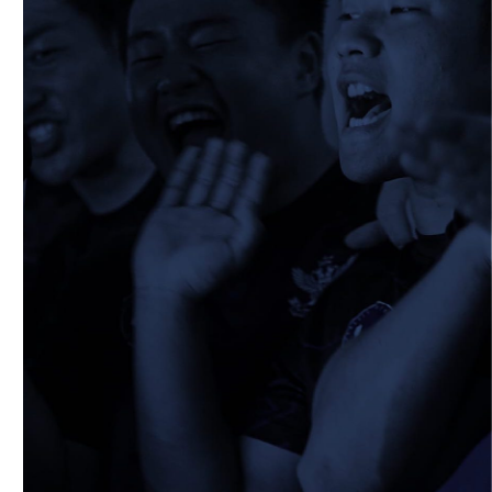
2026/05/13
STAFF blog
5月9日 立命ラグビー祭
2026/05/10
STAFF blog
5月10日 龍谷大学AB
2026/05/09
STAFF blog
5月9日 同志社大学1回生戦
2026/05/08
STAFF blog
公式アプリ開設のお知らせ
2026/05/07
STAFF blog
5月4日 中央大学定期戦
2026/05/06
STAFF blog
5月3日 筑波大学
2026/05/04
STAFF blog
2026年度 新入部員のお知らせ(スポーツ能
力に優れた者の特別選抜入学試験合格者)
2026/04/27
STAFF blog
4月26日 同志社大学
2026/04/17
STAFF blog