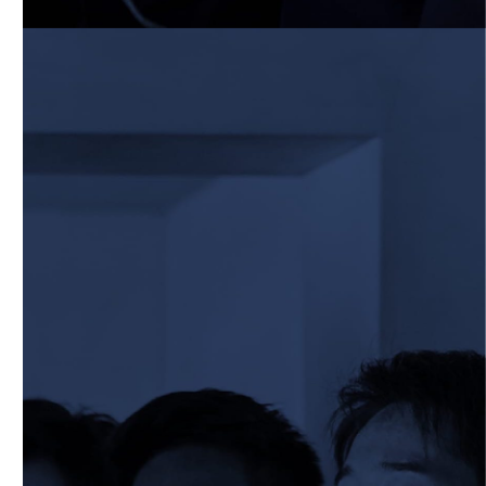
6月13日 名城大学
2026/06/12
STAFF blog
【Rits Familyのバトン】vol. 1 北村瞬太郎
2026/06/03
STAFF blog
【「イヤーブック2026」にお名前を掲載
／サポーター募集のお知らせ】
2026/05/31
STAFF blog
5月31日 関西学院大学AB
2026/05/31
STAFF blog
5月30日 関西学院大学CD
2026/05/27
STAFF blog
2026年度 新入部員のお知らせ
2026/05/26
STAFF blog
5月24日 京都産業大学
2026/05/23
STAFF blog
5月23日 京都産業大学BC
2026/05/14
STAFF blog
BKCウェルカムデー2026のお知らせ