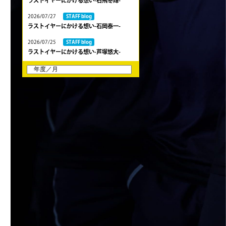
ラストイヤーにかける想い-石飛冬輝-
2026/07/27
STAFF blog
ラストイヤーにかける想い-石岡泰一-
2026/07/25
STAFF blog
ラストイヤーにかける想い-芦塚悠大-
2026/07/25
STAFF blog
ラストイヤーにかける想い-青田宗久-
2026/06/27
STAFF blog
6月27日 朝日大学戦
2026/06/26
STAFF blog
【Rits Familyのバトン】vol. 2 稲西輝紀
2026/06/21
STAFF blog
6月21日 京都大学
2026/06/19
STAFF blog
6月20日 花園大学
2026/06/16
STAFF blog
6月14日 島津製作所
2026/06/16
STAFF blog