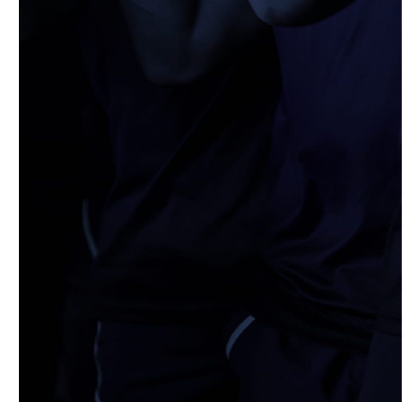
4月19日 関西セブンズフェスティバル
2026/04/19
STAFF blog
4月19日 関西大学FW合同練習
2026/04/18
STAFF blog
5月9日(土) 立命館大学ラグビー祭開催に
つきまして
2026/04/14
STAFF blog
4月12日 天理大学AB
2026/04/05
STAFF blog
2025年度 米プロジェクト御礼
2026/04/05
STAFF blog
4月5日 京都産業大学FW合同練習
2026/04/02
STAFF blog
4月2日 AUS合同練習
2026/03/31
STAFF blog
3月29日 関西学院大学FW合同練習
2026/03/29
STAFF blog
【ご報告】2026年度 新体制ついて