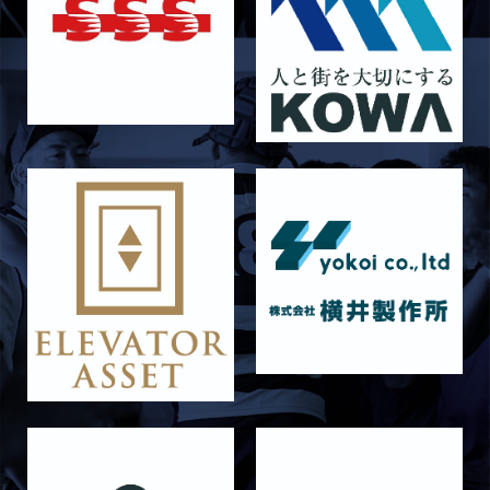
2026/06/27
STAFF blog
6月27日 朝日大学戦
2026/06/26
STAFF blog
【Rits Familyのバトン】vol. 2 稲西輝紀
2026/06/21
STAFF blog
6月21日 京都大学
2026/06/19
STAFF blog
6月20日 花園大学
2026/06/16
STAFF blog
6月14日 島津製作所
2026/06/16
STAFF blog
6月13日 名城大学
2026/06/12
STAFF blog
【Rits Familyのバトン】vol. 1 北村瞬太郎
2026/06/03
STAFF blog