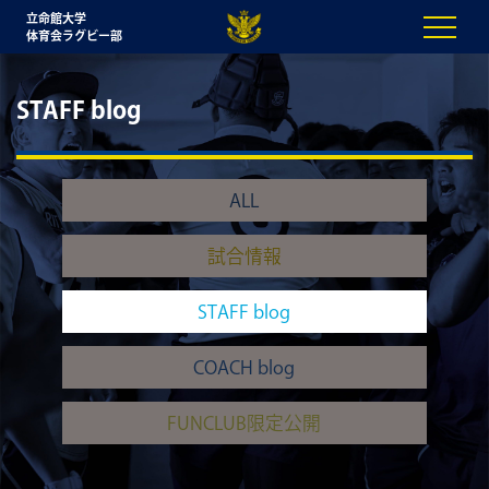
立命館大学
体育会ラグビー部
STAFF blog
ALL
試合情報
STAFF blog
COACH blog
FUNCLUB限定公開