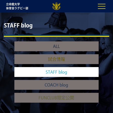
立命館大学
体育会ラグビー部
STAFF blog
ALL
試合情報
STAFF blog
COACH blog
FUNCLUB限定公開