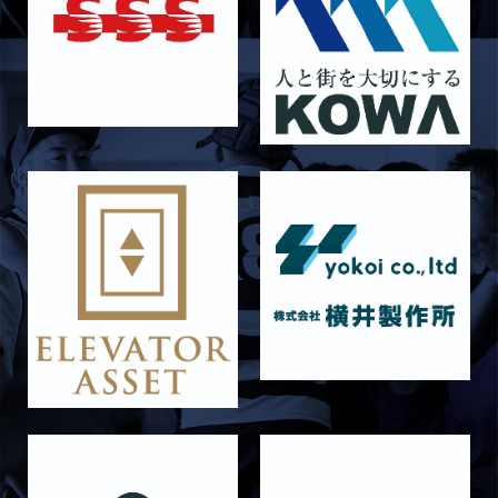
2026/06/26
STAFF blog
【Rits Familyのバトン】vol. 2 稲西輝紀
2026/06/21
STAFF blog
6月21日 京都大学
2026/06/19
STAFF blog
6月20日 花園大学
2026/06/16
STAFF blog
6月14日 島津製作所
2026/06/16
STAFF blog
6月13日 名城大学
2026/06/12
STAFF blog
【Rits Familyのバトン】vol. 1 北村瞬太郎
2026/06/03
STAFF blog
【「イヤーブック2026」にお名前を掲載／サポ
ーター募集のお知らせ】